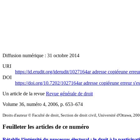
Diffusion numérique : 31 octobre 2014
URI
https://id.erudit.org/iderudit/1027164ar
adresse copiée
une erreur
DOI
https://doi.org/10.7202/1027164ar
adresse copiée
une erreur s'es
Un article de la revue
Revue générale de droit
Volume 36, numéro 4, 2006
, p. 653–674
Droits d'auteur © Faculté de droit, Section de droit civil, Université d'Ottawa, 20
Feuilleter les articles de ce numéro
Rétablir l’intégrité du processus électoral : le droit à la participat