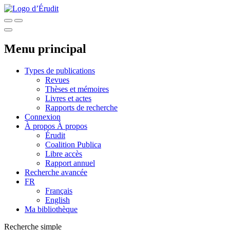
Menu principal
Types de publications
Revues
Thèses et mémoires
Livres et actes
Rapports de recherche
Connexion
À propos
À propos
Érudit
Coalition Publica
Libre accès
Rapport annuel
Recherche avancée
FR
Français
English
Ma bibliothèque
Recherche simple