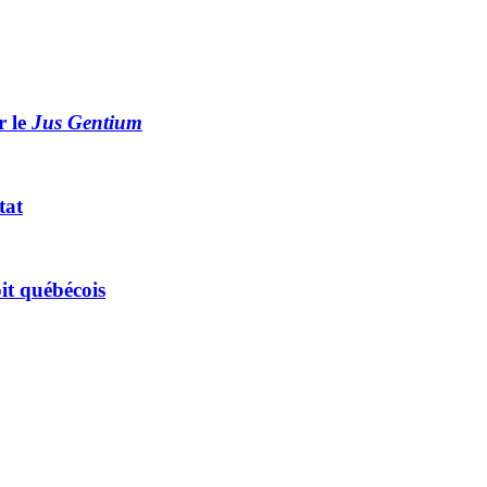
r le
Jus Gentium
tat
oit québécois