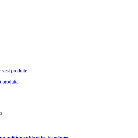
 s'est produite
t produite
06
ion politique utile et les transfuges