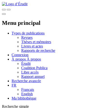
Menu principal
Types de publications
Revues
Thèses et mémoires
Livres et actes
Rapports de recherche
Connexion
À propos
À propos
Érudit
Coalition Publica
Libre accès
Rapport annuel
Recherche avancée
FR
Français
English
Ma bibliothèque
Recherche simple