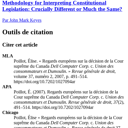
Methodology for Interpreting Constitutional
Legislation: Crucially Different or Much the Same?
Par John Mark Keyes
Outils de citation
Citer cet article
MLA
Poillot, Élise. « Regards européens sur la décision de la Cour
suprême du Canada
Dell Computer Corp.
c.
Union des
consommateurs et Dumoulin
. »
Revue générale de droit
,
volume 37, numéro 2, 2007, p. 491–514.
https://doi.org/10.7202/1027094ar
APA
Poillot, É. (2007). Regards européens sur la décision de la
Cour suprême du Canada
Dell Computer Corp.
c.
Union des
consommateurs et Dumoulin
.
Revue générale de droit
,
37
(2),
491–514. https://doi.org/10.7202/1027094ar
Chicago
Poillot, Élise « Regards européens sur la décision de la Cour
suprême du Canada
Dell Computer Corp.
c.
Union des
consommateurs et Dumoulin
».
Revue générale de droit
37,