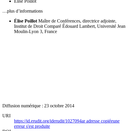
Élise Poillot
…plus d’informations
Élise Poillot
Maître de Conférences, directrice adjointe,
Institut de Droit Comparé Édouard Lambert, Université Jean
Moulin-Lyon 3, France
Diffusion numérique : 23 octobre 2014
URI
https://id.erudit.org/iderudit/1027094ar
adresse copiée
une
erreur s'est produite