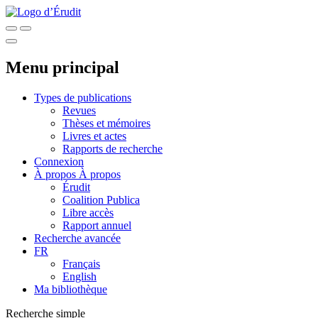
Menu principal
Types de publications
Revues
Thèses et mémoires
Livres et actes
Rapports de recherche
Connexion
À propos
À propos
Érudit
Coalition Publica
Libre accès
Rapport annuel
Recherche avancée
FR
Français
English
Ma bibliothèque
Recherche simple