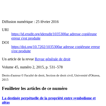
Diffusion numérique : 25 février 2016
URI
https://id.erudit.org/iderudit/1035300ar
adresse copiée
une
erreur s'est produite
DOI
https://doi.org/10.7202/1035300ar
adresse copiée
une erreur
s'est produite
Un article de la revue
Revue générale de droit
Volume 45, numéro 2, 2015
, p. 531–578
Droits d'auteur © Faculté de droit, Section de droit civil, Université d'Ottawa,
2015
Feuilleter les articles de ce numéro
La destinée perpétuelle de la propriété entre symbolisme et
aléas