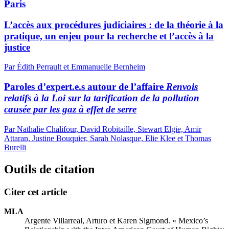
Paris
L’accès aux procédures judiciaires : de la théorie à la
pratique, un enjeu pour la recherche et l’accès à la
justice
Par Édith Perrault et Emmanuelle Bernheim
Paroles d’expert.e.s autour de l’affaire
Renvois
relatifs à la Loi sur la tarification de la pollution
causée par les gaz à effet de serre
Par Nathalie Chalifour, David Robitaille, Stewart Elgie, Amir
Attaran, Justine Bouquier, Sarah Nolasque, Elie Klee et Thomas
Burelli
Outils de citation
Citer cet article
MLA
Argente Villarreal, Arturo et Karen Sigmond. « Mexico’s