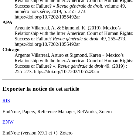
Relationship with the Inter-American Court of Human Rights:
Success or Failure? »
Revue générale de droit
, volume 49,
numéro hors-série, 2019, p. 255–273.
https://doi.org/10.7202/1055492ar
APA
Argente Villarreal, A. & Sigmond, K. (2019). Mexico’s
Relationship with the Inter-American Court of Human Rights:
Success or Failure?
Revue générale de droit
,
49
, 255–273.
https://doi.org/10.7202/1055492ar
Chicago
Argente Villarreal, Arturo et Sigmond, Karen « Mexico’s
Relationship with the Inter-American Court of Human Rights:
Success or Failure? ».
Revue générale de droit
49, (2019) :
255–273. https://doi.org/10.7202/1055492ar
Exporter la notice de cet article
RIS
EndNote, Papers, Reference Manager, RefWorks, Zotero
ENW
EndNote (version X9.1 et +), Zotero