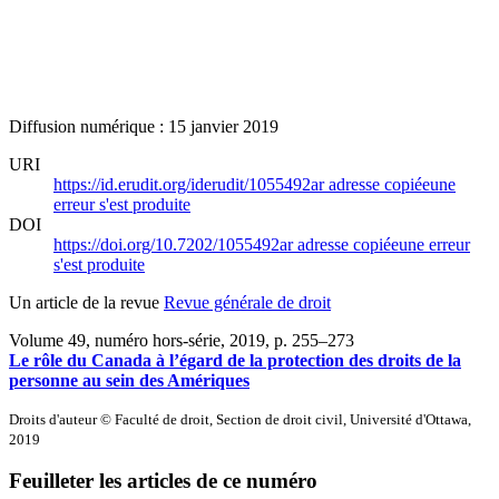
Diffusion numérique : 15 janvier 2019
URI
https://id.erudit.org/iderudit/1055492ar
adresse copiée
une
erreur s'est produite
DOI
https://doi.org/10.7202/1055492ar
adresse copiée
une erreur
s'est produite
Un article de la revue
Revue générale de droit
Volume 49, numéro hors-série, 2019
, p. 255–273
Le rôle du Canada à l’égard de la protection des droits de la
personne au sein des Amériques
Droits d'auteur © Faculté de droit, Section de droit civil, Université d'Ottawa,
2019
Feuilleter les articles de ce numéro