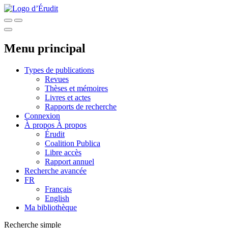
Menu principal
Types de publications
Revues
Thèses et mémoires
Livres et actes
Rapports de recherche
Connexion
À propos
À propos
Érudit
Coalition Publica
Libre accès
Rapport annuel
Recherche avancée
FR
Français
English
Ma bibliothèque
Recherche simple