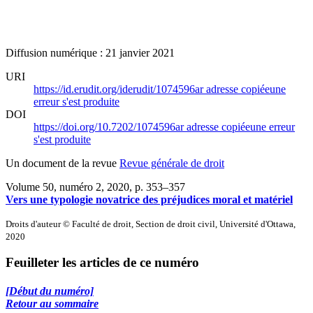
Diffusion numérique : 21 janvier 2021
URI
https://id.erudit.org/iderudit/1074596ar
adresse copiée
une
erreur s'est produite
DOI
https://doi.org/10.7202/1074596ar
adresse copiée
une erreur
s'est produite
Un document de la revue
Revue générale de droit
Volume 50, numéro 2, 2020
, p. 353–357
Vers une typologie novatrice des préjudices moral et matériel
Droits d'auteur © Faculté de droit, Section de droit civil, Université d'Ottawa,
2020
Feuilleter les articles de ce numéro
[Début du numéro]
Retour au sommaire