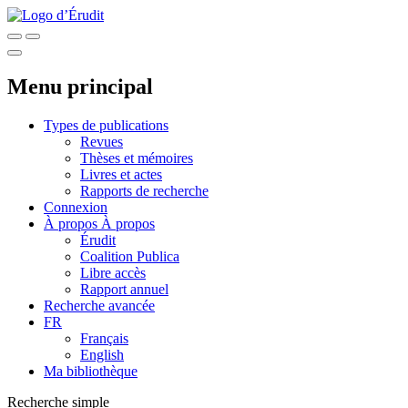
Menu principal
Types de publications
Revues
Thèses et mémoires
Livres et actes
Rapports de recherche
Connexion
À propos
À propos
Érudit
Coalition Publica
Libre accès
Rapport annuel
Recherche avancée
FR
Français
English
Ma bibliothèque
Recherche simple