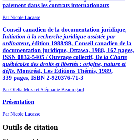
paiement dans les contrats internationaux
Par Nicole Lacasse
Conseil canadien de la documentation juridique,
Initiation à la recherche juridique assistée par
ordinateur
, édition 1988/89, Conseil canadien de la
documentation juridique, Ottawa, 1988, 167 pages,
ISSN 0832-5405 / Ouvrage collectif,
De la Charte
québécoise des droits et libertés : origine, nature et
défis
, Montréal, Les Éditions Thémis, 1989,
339 pages, ISBN 2-920376-71-3
Par Ofelia Meza et Stéphanie Beauregard
Présentation
Par Nicole Lacasse
Outils de citation