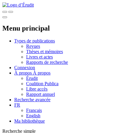
Menu principal
Types de publications
Revues
Thèses et mémoires
Livres et actes
Rapports de recherche
Connexion
À propos
À propos
Érudit
Coalition Publica
Libre accès
Rapport annuel
Recherche avancée
FR
Français
English
Ma bibliothèque
Recherche simple