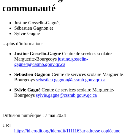
communauté
Justine Gosselin-Gagné
,
Sébastien Gagnon
et
Sylvie Gagné
…plus d’informations
Justine Gosselin-Gagné
Centre de services scolaire
Marguerite-Bourgeoys
justine.gosselin-
gagne4@cssmb.gouv.qc.ca
Sébastien Gagnon
Centre de services scolaire Marguerite-
Bourgeoys
sebastien.gagnon@cssmb.gouv.qc.ca
Sylvie Gagné
Centre de services scolaire Marguerite-
Bourgeoys
sylvie.gagne@cssmb.gouv.qc.ca
Diffusion numérique : 7 mai 2024
URI
https://id.erudit.org/iderudit/1111163ar
adresse copiée
une