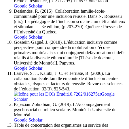
École et résilience, (p. 271-295). Paris : Odile Jacob.
Google Scholar
Deslandes, R. (2015). Collaboration famille-école-
communauté pour une inclusion réussie. Dans N. Rousseau
(dir.), La pédagogie de l’inclusion scolaire : un défi ambitieux
et stimulant — 3e édition, (p.203-230). Québec : Presses de
l’Université du Québec.
Google Scholar
Gosselin-Gagné, J. (2018). L’éducation inclusive comme
perspective pour comprendre la mobilisation d’écoles
primaires montréalaises qui conjuguent défavorisation et défis
relatifs à la diversité ethnoculturelle [Thèse de doctorat,
Université de Montréal]. Papyrus.
Google Scholar
Larivée, S. J., Kalubi, J.-C. et Terrisse, B. (2006). La
collaboration école-famille en contexte d’inclusion : entre
obstacles, risques et facteurs de réussite. Revue des sciences
de l’éducation, 32(3), 525-543.
10.7202/016275ar
Google
Scholar
Papazian-Zohrabian, G. (2019). L’Accompagnement
psychosocial en milieu scolaire. Montréal : Université de
Montréal.
Google Scholar
Table de concertation des organismes au service des