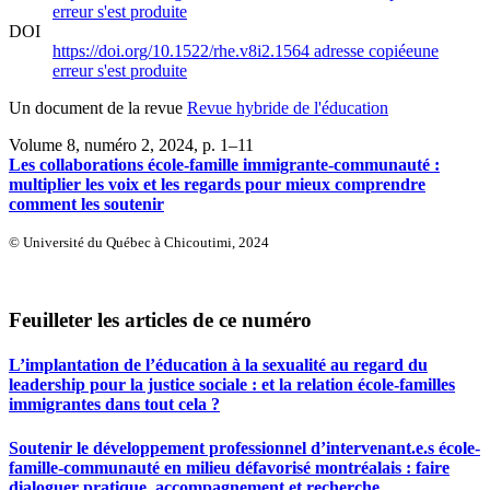
erreur s'est produite
DOI
https://doi.org/10.1522/rhe.v8i2.1564
adresse copiée
une
erreur s'est produite
Un document de la revue
Revue hybride de l'éducation
Volume 8, numéro 2, 2024
, p. 1–11
Les collaborations école-famille immigrante-communauté :
multiplier les voix et les regards pour mieux comprendre
comment les soutenir
© Université du Québec à Chicoutimi, 2024
Feuilleter les articles de ce numéro
L’implantation de l’éducation à la sexualité au regard du
leadership pour la justice sociale : et la relation école-familles
immigrantes dans tout cela ?
Soutenir le développement professionnel d’intervenant.e.s école-
famille-communauté en milieu défavorisé montréalais : faire
dialoguer pratique, accompagnement et recherche