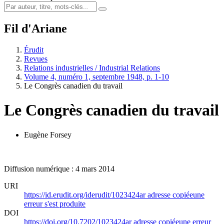
Fil d'Ariane
Érudit
Revues
Relations industrielles / Industrial Relations
Volume 4, numéro 1, septembre 1948, p. 1-10
Le Congrès canadien du travail
Le Congrès canadien du travail
Eugène Forsey
Diffusion numérique : 4 mars 2014
URI
https://id.erudit.org/iderudit/1023424ar
adresse copiée
une
erreur s'est produite
DOI
https://doi.org/10.7202/1023424ar
adresse copiée
une erreur