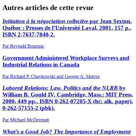
Autres articles de cette revue
Initiation à la négociation collective
par Jean
Sexton
,
Québec : Presses de l’Université Laval, 2001, 157 p.,
ISBN 2-7637-7840-2.
Par Reynald Bourque
Government Administered Workplace Surveys and
Industrial Relations in Canada
Par Richard P. Chaykowski and George A. Slotsve
Labored Relations: Law, Politics and the NLRB
by
William B.
Gould IV,
Cambridge, Mass.: MIT Press,
2000, 449 pp., ISBN 0-262-07205-X (hc: alk. paper),
0-262-57155-2 (pbk).
Par Michael McDermott
What’s a Good Job? The Importance of Employment