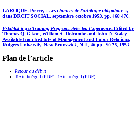
L
AROQUE
, Pierre, «
Les chances de l'arbitrage obligatoire
»,
dans DROIT SOCIAL, septembre-octobre 1953, pp. 468-476.
Establishing a Training Program: Selected Experience
. Edited by
Thomas Q. G
ilson
, William A. H
olcombe
and John D. S
taley
.
Available from Institute of Management and Labor Relations,
Rutgers University, New Brunswick, N.J., 46 pp., $0.25, 1953.
Plan de l’article
Retour au début
Texte intégral (PDF)
Texte intégral (PDF)