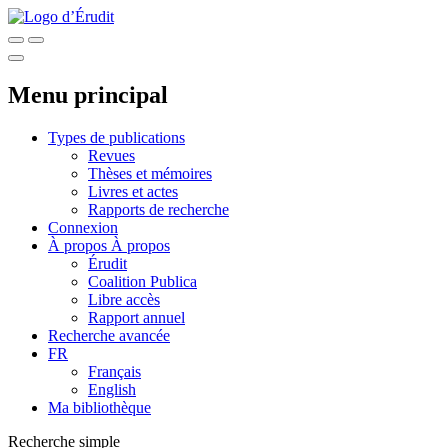
Menu principal
Types de publications
Revues
Thèses et mémoires
Livres et actes
Rapports de recherche
Connexion
À propos
À propos
Érudit
Coalition Publica
Libre accès
Rapport annuel
Recherche avancée
FR
Français
English
Ma bibliothèque
Recherche simple