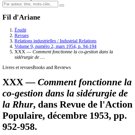
Fil d'Ariane
Érudit
Revues
Relations industrielles / Industrial Relations
Volume 9, numéro 2, mars 1954, p. 94-194
XXX —
Comment fonctionne la co-gestion dans la
sidérurgie de …
Livres et revues
Books and Reviews
XXX —
Comment fonctionne la
co-gestion dans la sidérurgie de
la Rhur
, dans Revue de l'Action
Populaire, décembre 1953, pp.
952-958.