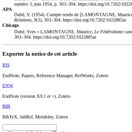
numéro 3, juin 1954, p. 303–304. https://doi.org/10.7202/1022
APA
Dubé, Y. (1954). Compte rendu de [L
AMONTAGNE
, Mauric
Relations
,
9
(3), 303–304. https://doi.org/10.7202/1022885ar
Chicago
Dubé, Yves « L
AMONTAGNE
, Maurice,
Le Fédéralisme can
303–304. https://doi.org/10.7202/1022885ar
Exporter la notice de cet article
RIS
EndNote, Papers, Reference Manager, RefWorks, Zotero
ENW
EndNote (version X9.1 et +), Zotero
BIB
BibTeX, JabRef, Mendeley, Zotero