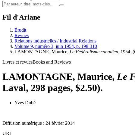
Fil d'Ariane
Érudit
Revues
Relations industrielles / Industrial Relations
Volume 9, numéro 3, juin 1954, p. 198-310
L
AMONTAGNE
, Maurice,
Le Fédéralisme canadien
, 1954. 
Livres et revues
Books and Reviews
L
AMONTAGNE
, Maurice,
Le F
Laval, 298 pages, $2.50).
Yves Dubé
Diffusion numérique : 24 février 2014
URI