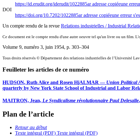
https://id.erudit.org/iderudit/1022885ar
adresse copiée
une erreur
DOI
https://doi.org/10.7202/1022885ar
adresse copiée
une erreur s'es
Un compte rendu de la revue
Relations industrielles / Industrial Relat
Ce document est le compte rendu d'une autre oeuvre tel qu'un livre ou un film. L'oe
Volume 9, numéro 3, juin 1954
, p. 303–304
Tous droits réservés © Département des relations industrielles de l’Université La
Feuilleter les articles de ce numéro
H
UDSON
, Ruth Alice and Rosen H
jALMAR
—
Union Political
quarterly by New York State School of Industrial and Labor Rela
M
AITRON,
Jean,
Le Syndicalisme révolutionnaire Paul Delesalle
Plan de l’article
Retour au début
Texte intégral (PDF)
Texte intégral (PDF)