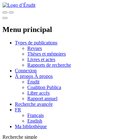
Menu principal
Types de publications
Revues
Thèses et mémoires
Livres et actes
Rapports de recherche
Connexion
À propos
À propos
Érudit
Coalition Publica
Libre accès
Rapport annuel
Recherche avancée
FR
Français
English
Ma bibliothèque
Recherche simple