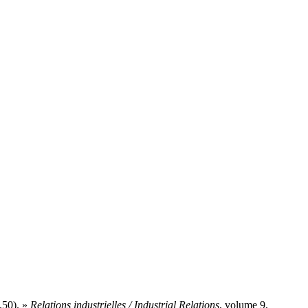
.50). »
Relations industrielles / Industrial Relations
, volume 9,