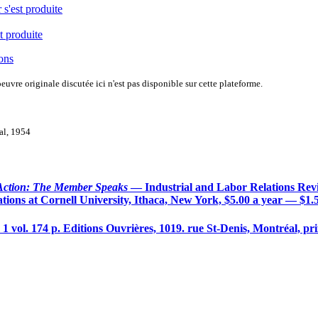
 s'est produite
t produite
ions
uvre originale discutée ici n'est pas disponible sur cette plateforme.
val, 1954
 Action: The Member Speaks
— Industrial and Labor Relations Revi
tions at Cornell University, Ithaca, New York, $5.00 a year — $1.5
, 1 vol. 174 p. Editions Ouvrières, 1019. rue St-Denis, Montréal, pri