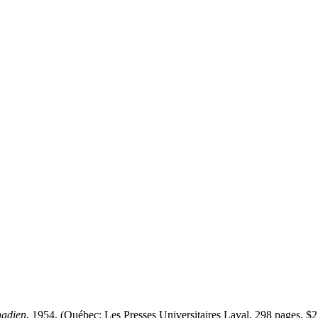
nadien
, 1954. (Québec: Les Presses Universitaires Laval, 298 pages, $2