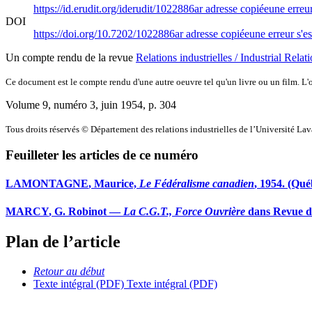
https://id.erudit.org/iderudit/1022886ar
adresse copiée
une erreur
DOI
https://doi.org/10.7202/1022886ar
adresse copiée
une erreur s'es
Un compte rendu de la revue
Relations industrielles / Industrial Relat
Ce document est le compte rendu d'une autre oeuvre tel qu'un livre ou un film. L'oe
Volume 9, numéro 3, juin 1954
, p. 304
Tous droits réservés © Département des relations industrielles de l’Université La
Feuilleter les articles de ce numéro
L
AMONTAGNE
, Maurice,
Le Fédéralisme canadien
, 1954. (Qué
M
ARCY
, G. Robinot —
La C.G.T., Force Ouvrière
dans Revue de 
Plan de l’article
Retour au début
Texte intégral (PDF)
Texte intégral (PDF)