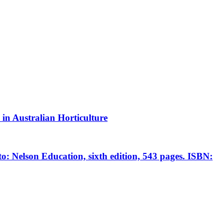
in Australian Horticulture
o: Nelson Education, sixth edition, 543 pages. ISBN: