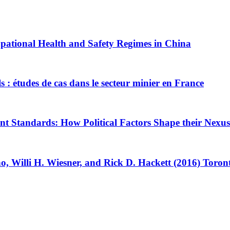
pational Health and Safety Regimes in China
els : études de cas dans le secteur minier en France
 Standards: How Political Factors Shape their Nexus 
o, Willi H. Wiesner, and Rick D. Hackett (2016) Toront