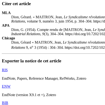
Citer cet article
MLA
Dion, Gérard. « M
AITRON,
Jean,
Le Syndicalisme révolution
Relations
, volume 9, numéro 3, juin 1954, p. 304–304. https:/
APA
Dion, G. (1954). Compte rendu de [M
AITRON,
Jean,
Le Synd
Industrial Relations
,
9
(3), 304–304. https://doi.org/10.7202/10
Chicago
Dion, Gérard « M
AITRON,
Jean,
Le Syndicalisme révolutionn
o
Relations
9, n
3 (1954) : 304–304. https://doi.org/10.7202/10
Exporter la notice de cet article
RIS
EndNote, Papers, Reference Manager, RefWorks, Zotero
ENW
EndNote (version X9.1 et +), Zotero
BIB