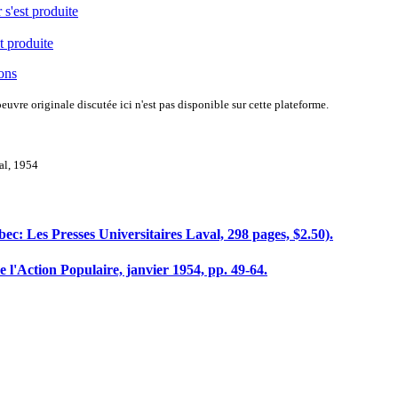
 s'est produite
t produite
ions
uvre originale discutée ici n'est pas disponible sur cette plateforme.
val, 1954
bec: Les Presses Universitaires Laval, 298 pages, $2.50).
l'Action Populaire, janvier 1954, pp. 49-64.