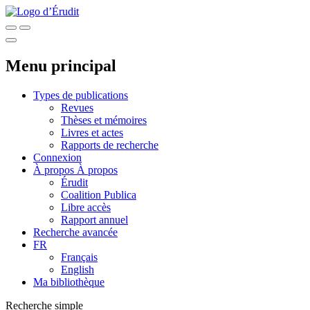
Menu principal
Types de publications
Revues
Thèses et mémoires
Livres et actes
Rapports de recherche
Connexion
À propos
À propos
Érudit
Coalition Publica
Libre accès
Rapport annuel
Recherche avancée
FR
Français
English
Ma bibliothèque
Recherche simple