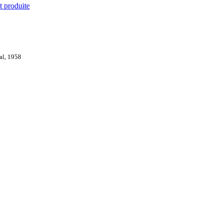
t produite
val, 1958