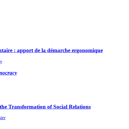
mentaire : apport de la démarche ergonomique
ny
emocracy
he Transformation of Social Relations
ier