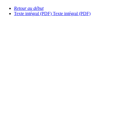
Retour au début
Texte intégral (PDF)
Texte intégral (PDF)