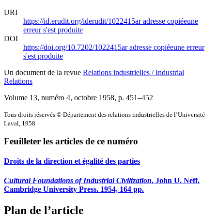
URI
https://id.erudit.org/iderudit/1022415ar
adresse copiée
une
erreur s'est produite
DOI
https://doi.org/10.7202/1022415ar
adresse copiée
une erreur
s'est produite
Un document de la revue
Relations industrielles / Industrial
Relations
Volume 13, numéro 4, octobre 1958
, p. 451–452
Tous droits réservés © Département des relations industrielles de l’Université
Laval, 1958
Feuilleter les articles de ce numéro
Droits de la direction et égalité des parties
Cultural Foundations of Industrial Civilization
, John U. Neff.
Cambridge University Press. 1954, 164 pp.
Plan de l’article