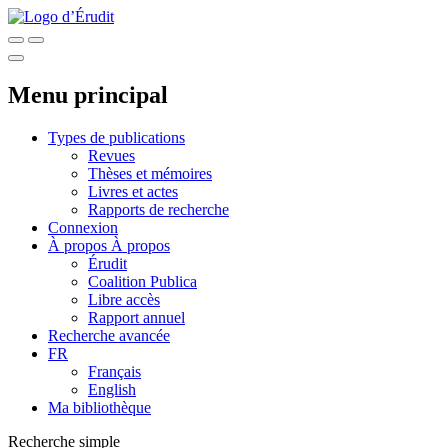
Menu principal
Types de publications
Revues
Thèses et mémoires
Livres et actes
Rapports de recherche
Connexion
À propos
À propos
Érudit
Coalition Publica
Libre accès
Rapport annuel
Recherche avancée
FR
Français
English
Ma bibliothèque
Recherche simple