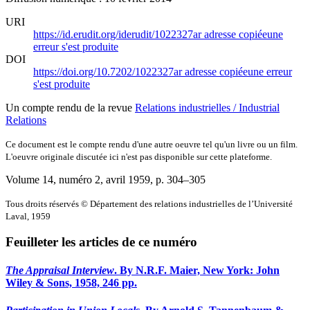
URI
https://id.erudit.org/iderudit/1022327ar
adresse copiée
une
erreur s'est produite
DOI
https://doi.org/10.7202/1022327ar
adresse copiée
une erreur
s'est produite
Un compte rendu de la revue
Relations industrielles / Industrial
Relations
Ce document est le compte rendu d'une autre oeuvre tel qu'un livre ou un film.
L'oeuvre originale discutée ici n'est pas disponible sur cette plateforme.
Volume 14, numéro 2, avril 1959
, p. 304–305
Tous droits réservés © Département des relations industrielles de l’Université
Laval, 1959
Feuilleter les articles de ce numéro
The Appraisal Interview
. By N.R.F. Maier, New York: John
Wiley & Sons, 1958, 246 pp.