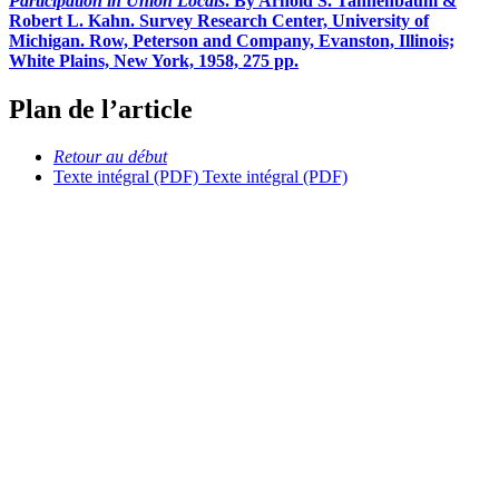
Participation in Union Locals
. By Arnold S. Tannenbaum &
Robert L. Kahn. Survey Research Center, University of
Michigan. Row, Peterson and Company, Evanston, Illinois;
White Plains, New York, 1958, 275 pp.
Plan de l’article
Retour au début
Texte intégral (PDF)
Texte intégral (PDF)