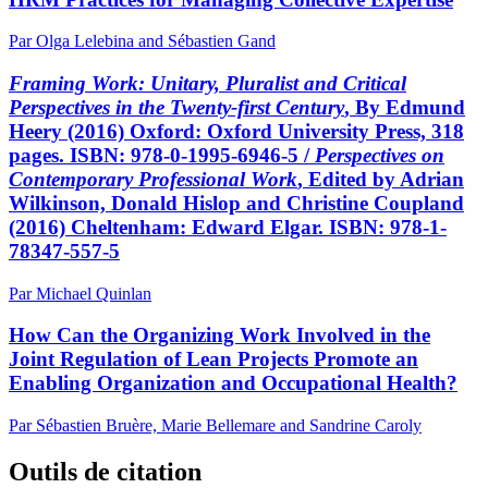
Par Olga Lelebina and Sébastien Gand
Framing Work: Unitary, Pluralist and Critical
Perspectives in the Twenty-first Century
, By Edmund
Heery (2016) Oxford: Oxford University Press, 318
pages. ISBN: 978-0-1995-6946-5 /
Perspectives on
Contemporary Professional Work
, Edited by Adrian
Wilkinson, Donald Hislop and Christine Coupland
(2016) Cheltenham: Edward Elgar. ISBN: 978-1-
78347-557-5
Par Michael Quinlan
How Can the Organizing Work Involved in the
Joint Regulation of Lean Projects Promote an
Enabling Organization and Occupational Health?
Par Sébastien Bruère, Marie Bellemare and Sandrine Caroly
Outils de citation