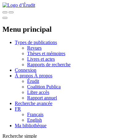
Menu principal
Types de publications
Revues
Thèses et mémoires
Livres et actes
Rapports de recherche
Connexion
À propos
À propos
Érudit
Coalition Publica
Libre accès
Rapport annuel
Recherche avancée
FR
Français
English
Ma bibliothèque
Recherche simple