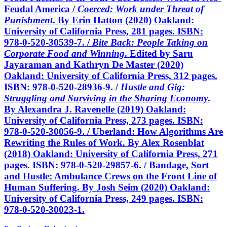
Feudal America /
Coerced: Work under Threat of
Punishment
. By Erin Hatton (2020) Oakland:
University of California Press, 281 pages. ISBN:
978-0-520-30539-7. /
Bite Back: People Taking on
Corporate Food and Winning
. Edited by Saru
Jayaraman and Kathryn De Master (2020)
Oakland: University of California Press, 312 pages.
ISBN: 978-0-520-28936-9. /
Hustle and Gig:
Struggling and Surviving in the Sharing Economy
.
By Alexandra J. Ravenelle (2019) Oakland:
University of California Press, 273 pages. ISBN:
978-0-520-30056-9. / Uberland: How Algorithms Are
Rewriting the Rules of Work. By Alex Rosenblat
(2018) Oakland: University of California Press, 271
pages. ISBN: 978-0-520-29857-6. / Bandage, Sort
and Hustle: Ambulance Crews on the Front Line of
Human Suffering. By Josh Seim (2020) Oakland:
University of California Press, 249 pages. ISBN:
978-0-520-30023-1.