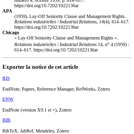
numéro 4, octobre 1959, p. 614–617.
https://doi.org/10.7202/1022136ar
APA
(1959). Lay-Off Seniority Clause and Management Rights.
Relations industrielles / Industrial Relations
,
14
(4), 614–617.
https://doi.org/10.7202/1022136ar
Chicago
« Lay-Off Seniority Clause and Management Rights ».
o
Relations industrielles / Industrial Relations
14, n
4 (1959) :
614–617. https://doi.org/10.7202/1022136ar
Exporter la notice de cet article
RIS
EndNote, Papers, Reference Manager, RefWorks, Zotero
ENW
EndNote (version X9.1 et +), Zotero
BIB
BibTeX, JabRef, Mendeley, Zotero