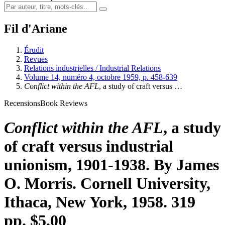
Fil d'Ariane
Érudit
Revues
Relations industrielles / Industrial Relations
Volume 14, numéro 4, octobre 1959, p. 458-639
Conflict within the AFL
, a study of craft versus …
Recensions
Book Reviews
Conflict within the AFL
, a study
of craft versus industrial
unionism, 1901-1938. By James
O. Morris. Cornell University,
Ithaca, New York, 1958. 319
pp. $5.00