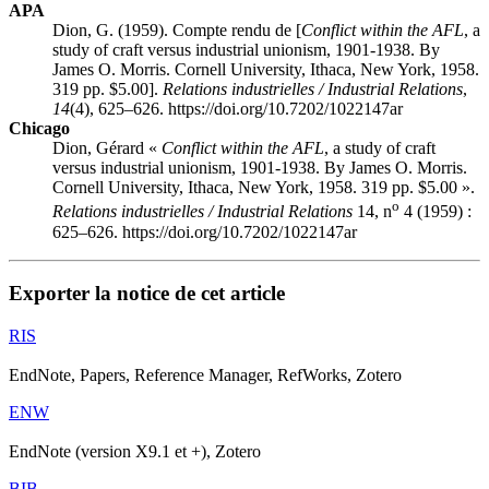
APA
Dion, G. (1959). Compte rendu de [
Conflict within the AFL
, a
study of craft versus industrial unionism, 1901-1938. By
James O. Morris. Cornell University, Ithaca, New York, 1958.
319 pp. $5.00].
Relations industrielles / Industrial Relations
,
14
(4), 625–626. https://doi.org/10.7202/1022147ar
Chicago
Dion, Gérard «
Conflict within the AFL
, a study of craft
versus industrial unionism, 1901-1938. By James O. Morris.
Cornell University, Ithaca, New York, 1958. 319 pp. $5.00 ».
o
Relations industrielles / Industrial Relations
14, n
4 (1959) :
625–626. https://doi.org/10.7202/1022147ar
Exporter la notice de cet article
RIS
EndNote, Papers, Reference Manager, RefWorks, Zotero
ENW
EndNote (version X9.1 et +), Zotero
BIB