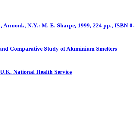
y
, Armonk, N.Y.: M. E. Sharpe, 1999, 224 pp., ISBN 0
l and Comparative Study of Aluminium Smelters
e U.K. National Health Service