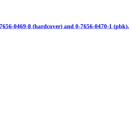
-7656-0469-8 (hardcover) and 0-7656-0470-1 (pbk).