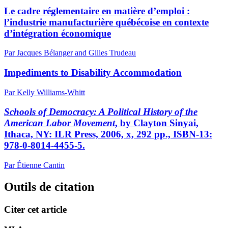
Le cadre réglementaire en matière d’emploi :
l’industrie manufacturière québécoise en contexte
d’intégration économique
Par Jacques Bélanger and Gilles Trudeau
Impediments to Disability Accommodation
Par Kelly Williams-Whitt
Schools of Democracy: A Political History of the
American Labor Movement
, by Clayton
Sinyai
,
Ithaca, NY: ILR Press, 2006, x, 292 pp., ISBN-13:
978-0-8014-4455-5.
Par Étienne Cantin
Outils de citation
Citer cet article