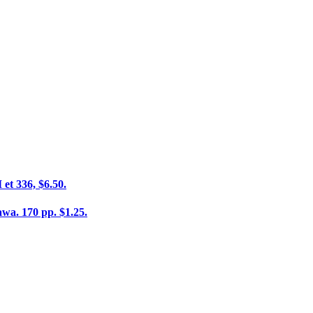
et 336, $6.50.
awa. 170 pp. $1.25.