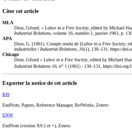
Citer cet article
MLA
Dion, Gérard. «
Labor in a Free Society
, edited by Michael Ha
Industrial Relations
, volume 16, numéro 1, janvier 1961, p. 13
APA
Dion, G. (1961). Compte rendu de [
Labor in a Free Society
, e
industrielles / Industrial Relations
,
16
(1), 130–131. https://doi
Chicago
Dion, Gérard «
Labor in a Free Society
, edited by Michael Har
o
Industrial Relations
16, n
1 (1961) : 130–131. https://doi.org
Exporter la notice de cet article
RIS
EndNote, Papers, Reference Manager, RefWorks, Zotero
ENW
EndNote (version X9.1 et +), Zotero