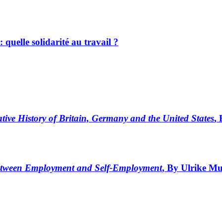
quelle solidarité au travail ?
ive History of Britain, Germany and the United States
,
between Employment and Self-Employment
, By Ulrike Mu