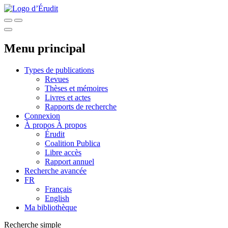
Menu principal
Types de publications
Revues
Thèses et mémoires
Livres et actes
Rapports de recherche
Connexion
À propos
À propos
Érudit
Coalition Publica
Libre accès
Rapport annuel
Recherche avancée
FR
Français
English
Ma bibliothèque
Recherche simple