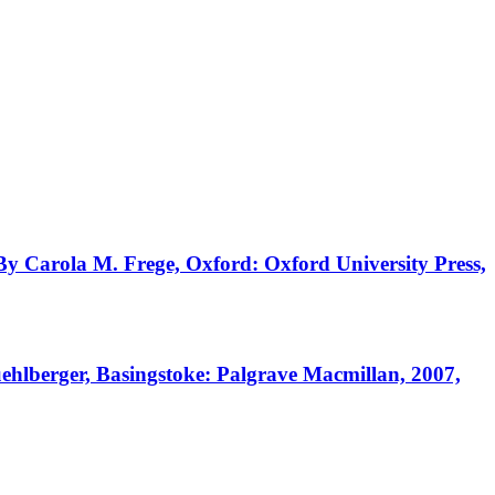
 By Carola M. Frege, Oxford: Oxford University Press,
ehlberger, Basingstoke: Palgrave Macmillan, 2007,