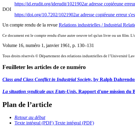
https://id.erudit.org/iderudit/1021902ar
adresse copiée
une erreur
DOI
https://doi.org/10.7202/1021902ar
adresse copiée
une erreur s'es
Un compte rendu de la revue
Relations industrielles / Industrial Relat
Ce document est le compte rendu d'une autre oeuvre tel qu'un livre ou un film. L'oe
Volume 16, numéro 1, janvier 1961
, p. 130–131
Tous droits réservés © Département des relations industrielles de l’Université La
Feuilleter les articles de ce numéro
Class and Class Conflict in Industrial Society
, by Ralph Dahrendorf
La situation syndicale aux Etats-Unis
. Rapport d'une mission du B
Plan de l’article
Retour au début
Texte intégral (PDF)
Texte intégral (PDF)