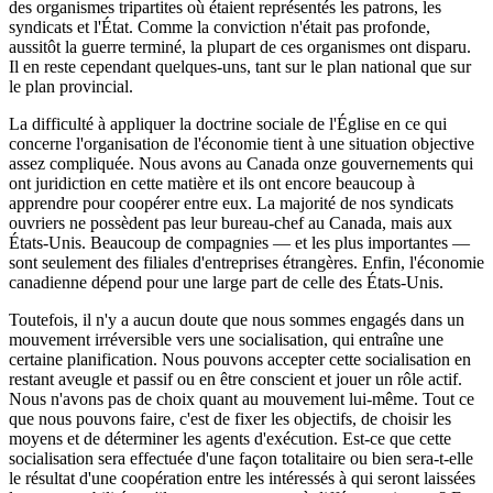
des organismes tripartites où étaient représentés les patrons, les
syndicats et l'État. Comme la conviction n'était pas profonde,
aussitôt la guerre terminé, la plupart de ces organismes ont disparu.
Il en reste cependant quelques-uns, tant sur le plan national que sur
le plan provincial.
La difficulté à appliquer la doctrine sociale de l'Église en ce qui
concerne l'organisation de l'économie tient à une situation objective
assez compliquée. Nous avons au Canada onze gouvernements qui
ont juridiction en cette matière et ils ont encore beaucoup à
apprendre pour coopérer entre eux. La majorité de nos syndicats
ouvriers ne possèdent pas leur bureau-chef au Canada, mais aux
États-Unis. Beaucoup de compagnies — et les plus importantes —
sont seulement des filiales d'entreprises étrangères. Enfin, l'économie
canadienne dépend pour une large part de celle des États-Unis.
Toutefois, il n'y a aucun doute que nous sommes engagés dans un
mouvement irréversible vers une socialisation, qui entraîne une
certaine planification. Nous pouvons accepter cette socialisation en
restant aveugle et passif ou en être conscient et jouer un rôle actif.
Nous n'avons pas de choix quant au mouvement lui-même. Tout ce
que nous pouvons faire, c'est de fixer les objectifs, de choisir les
moyens et de déterminer les agents d'exécution. Est-ce que cette
socialisation sera effectuée d'une façon totalitaire ou bien sera-t-elle
le résultat d'une coopération entre les intéressés à qui seront laissées