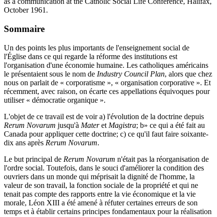
as a communication at the Catholic Social Life Conference, Halifax,
October 1961.
Sommaire
Un des points les plus importants de l'enseignement social de
l'Église dans ce qui regarde la réforme des institutions est
l'organisation d'une économie humaine. Les catholiques américains
le présentaient sous le nom de
Industry Council Plan
, alors que chez
nous on parlait de « corporatisme », « organisation corporative ». Et
récemment, avec raison, on écarte ces appellations équivoques pour
utiliser « démocratie organique ».
L'objet de ce travail est de voir a) l'évolution de la doctrine depuis
Rerum Novarum
jusqu'à
Mater
et
Magistra
; b» ce qui a été fait au
Canada pour appliquer cette doctrine; c) ce qu'il faut faire soixante-
dix ans après
Rerum Novarum
.
Le but principal de
Rerum Novarum
n'était pas la réorganisation de
l'ordre social. Toutefois, dans le souci d'améliorer la condition des
ouvriers dans un monde qui méprisait la dignité de l'homme, la
valeur de son travail, la fonction sociale de la propriété et qui ne
tenait pas compte des rapports entre la vie économique et la vie
morale, Léon XIII a été amené à réfuter certaines erreurs de son
temps et à établir certains principes fondamentaux pour la réalisation