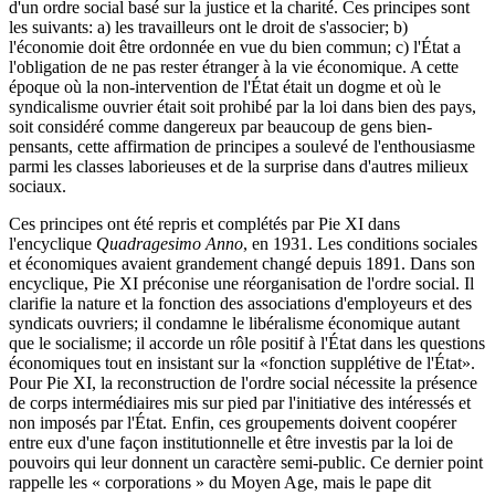
d'un ordre social basé sur la justice et la charité. Ces principes sont
les suivants: a) les travailleurs ont le droit de s'associer; b)
l'économie doit être ordonnée en vue du bien commun; c) l'État a
l'obligation de ne pas rester étranger à la vie économique. A cette
époque où la non-intervention de l'État était un dogme et où le
syndicalisme ouvrier était soit prohibé par la loi dans bien des pays,
soit considéré comme dangereux par beaucoup de gens bien-
pensants, cette affirmation de principes a soulevé de l'enthousiasme
parmi les classes laborieuses et de la surprise dans d'autres milieux
sociaux.
Ces principes ont été repris et complétés par Pie XI dans
l'encyclique
Quadragesimo Anno
, en 1931. Les conditions sociales
et économiques avaient grandement changé depuis 1891. Dans son
encyclique, Pie XI préconise une réorganisation de l'ordre social. Il
clarifie la nature et la fonction des associations d'employeurs et des
syndicats ouvriers; il condamne le libéralisme économique autant
que le socialisme; il accorde un rôle positif à l'État dans les questions
économiques tout en insistant sur la «fonction supplétive de l'État».
Pour Pie XI, la reconstruction de l'ordre social nécessite la présence
de corps intermédiaires mis sur pied par l'initiative des intéressés et
non imposés par l'État. Enfin, ces groupements doivent coopérer
entre eux d'une façon institutionnelle et être investis par la loi de
pouvoirs qui leur donnent un caractère semi-public. Ce dernier point
rappelle les « corporations » du Moyen Age, mais le pape dit