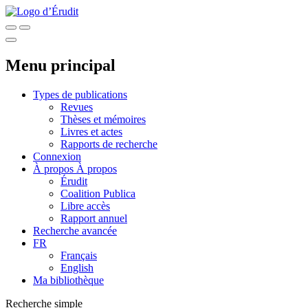
Menu principal
Types de publications
Revues
Thèses et mémoires
Livres et actes
Rapports de recherche
Connexion
À propos
À propos
Érudit
Coalition Publica
Libre accès
Rapport annuel
Recherche avancée
FR
Français
English
Ma bibliothèque
Recherche simple