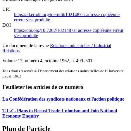
URI
https://id.erudit.org/iderudit/1021487ar
adresse copiée
une
erreur s'est produite
DOI
https://doi.org/10.7202/1021487ar
adresse copiée
une erreur
s'est produite
Un document de la revue
Relations industrielles / Industrial
Relations
Volume 17, numéro 4, octobre 1962
, p. 499–501
Tous droits réservés © Département des relations industrielles de l’Université
Laval, 1963
Feuilleter les articles de ce numéro
La Confédération des syndicats nationaux et l'action politique
T.U.C. Plans to Recast Trade Unionism and Join National
Economy Enquiry
Plan de l’article