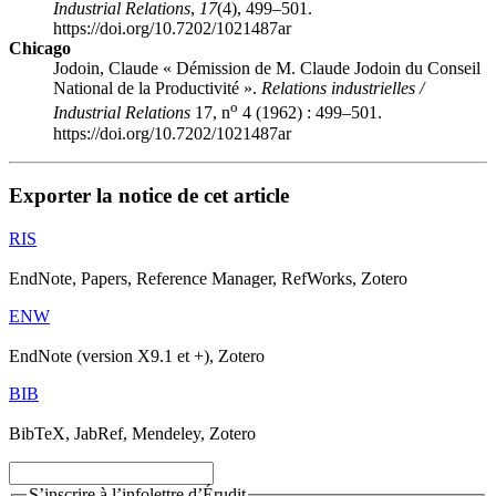
Industrial Relations
,
17
(4), 499–501.
https://doi.org/10.7202/1021487ar
Chicago
Jodoin, Claude « Démission de M. Claude Jodoin du Conseil
National de la Productivité ».
Relations industrielles /
o
Industrial Relations
17, n
4 (1962) : 499–501.
https://doi.org/10.7202/1021487ar
Exporter la notice de cet article
RIS
EndNote, Papers, Reference Manager, RefWorks, Zotero
ENW
EndNote (version X9.1 et +), Zotero
BIB
BibTeX, JabRef, Mendeley, Zotero
S’inscrire à l’infolettre d’Érudit