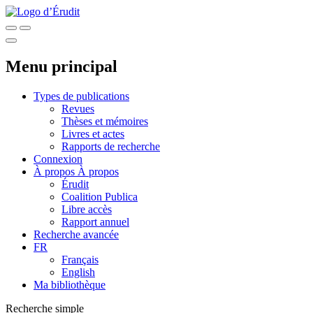
Menu principal
Types de publications
Revues
Thèses et mémoires
Livres et actes
Rapports de recherche
Connexion
À propos
À propos
Érudit
Coalition Publica
Libre accès
Rapport annuel
Recherche avancée
FR
Français
English
Ma bibliothèque
Recherche simple