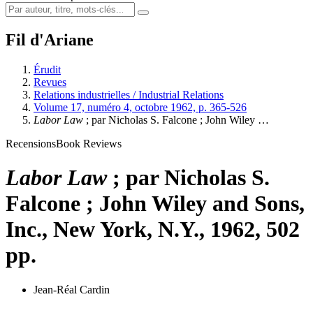
Fil d'Ariane
Érudit
Revues
Relations industrielles / Industrial Relations
Volume 17, numéro 4, octobre 1962, p. 365-526
Labor Law
; par Nicholas S. Falcone ; John Wiley …
Recensions
Book Reviews
Labor Law
; par Nicholas S.
Falcone ; John Wiley and Sons,
Inc., New York, N.Y., 1962, 502
pp.
Jean-Réal Cardin