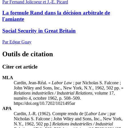
Par Fernand Jolicoeur et J.-E. Picard
La formule Rand dans la décision arbitrale de
l'amiante
Social Security in Great Britain
Par Edgar Guay
Outils de citation
Citer cet article
MLA
Cardin, Jean-Réal. «
Labor Law
; par Nicholas S. Falcone ;
John Wiley and Sons, Inc., New York, N.Y., 1962, 502 pp. »
Relations industrielles / Industrial Relations
, volume 17,
numéro 4, octobre 1962, p. 508–509.
https://doi.org/10.7202/1021495ar
APA
Cardin, J.-R. (1962). Compte rendu de [
Labor Law
; par
Nicholas S. Falcone ; John Wiley and Sons, Inc., New York,
N.Y., 1962, 502 pp.]
Relations industrielles / Industrial