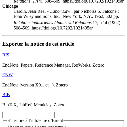
Relations
,
17
(4), 508–509. https://doi.org/10.7202/1021495ar
Chicago
Cardin, Jean-Réal «
Labor Law
; par Nicholas S. Falcone ;
John Wiley and Sons, Inc., New York, N.Y., 1962, 502 pp. ».
o
Relations industrielles / Industrial Relations
17, n
4 (1962) :
508–509. https://doi.org/10.7202/1021495ar
Exporter la notice de cet article
RIS
EndNote, Papers, Reference Manager, RefWorks, Zotero
ENW
EndNote (version X9.1 et +), Zotero
BIB
BibTeX, JabRef, Mendeley, Zotero
S’inscrire à l’infolettre d’Érudit