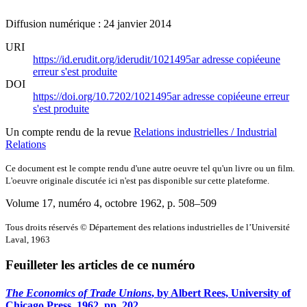
Diffusion numérique : 24 janvier 2014
URI
https://id.erudit.org/iderudit/1021495ar
adresse copiée
une
erreur s'est produite
DOI
https://doi.org/10.7202/1021495ar
adresse copiée
une erreur
s'est produite
Un compte rendu de la revue
Relations industrielles / Industrial
Relations
Ce document est le compte rendu d'une autre oeuvre tel qu'un livre ou un film.
L'oeuvre originale discutée ici n'est pas disponible sur cette plateforme.
Volume 17, numéro 4, octobre 1962
, p. 508–509
Tous droits réservés © Département des relations industrielles de l’Université
Laval, 1963
Feuilleter les articles de ce numéro
The Economics of Trade Unions
, by Albert Rees, University of
Chicago Press, 1962, pp. 202.