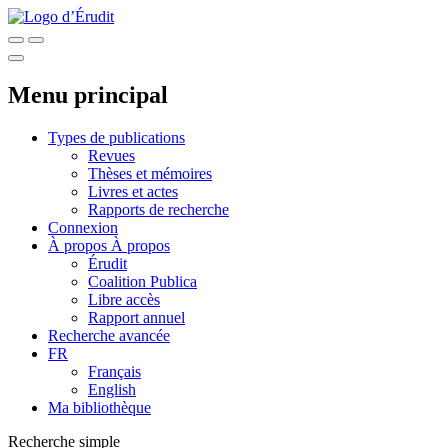
Menu principal
Types de publications
Revues
Thèses et mémoires
Livres et actes
Rapports de recherche
Connexion
À propos
À propos
Érudit
Coalition Publica
Libre accès
Rapport annuel
Recherche avancée
FR
Français
English
Ma bibliothèque
Recherche simple