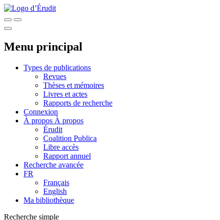
Menu principal
Types de publications
Revues
Thèses et mémoires
Livres et actes
Rapports de recherche
Connexion
À propos
À propos
Érudit
Coalition Publica
Libre accès
Rapport annuel
Recherche avancée
FR
Français
English
Ma bibliothèque
Recherche simple