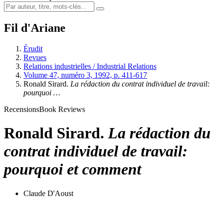
Fil d'Ariane
Érudit
Revues
Relations industrielles / Industrial Relations
Volume 47, numéro 3, 1992, p. 411-617
Ronald Sirard.
La rédaction du contrat individuel de travail:
pourquoi …
Recensions
Book Reviews
Ronald Sirard.
La rédaction du
contrat individuel de travail:
pourquoi et comment
Claude D'Aoust