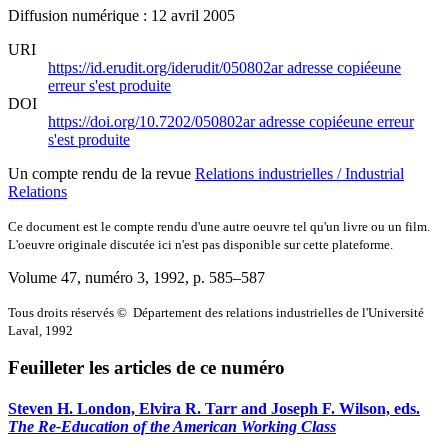
Diffusion numérique : 12 avril 2005
URI
https://id.erudit.org/iderudit/050802ar
adresse copiée
une
erreur s'est produite
DOI
https://doi.org/10.7202/050802ar
adresse copiée
une erreur
s'est produite
Un compte rendu de la revue
Relations industrielles / Industrial
Relations
Ce document est le compte rendu d'une autre oeuvre tel qu'un livre ou un film.
L'oeuvre originale discutée ici n'est pas disponible sur cette plateforme.
Volume 47, numéro 3, 1992
, p. 585–587
Tous droits réservés © Département des relations industrielles de l'Université
Laval, 1992
Feuilleter les articles de ce numéro
Steven H. London, Elvira R. Tarr and Joseph F. Wilson, eds.
The Re-Education of the American Working Class