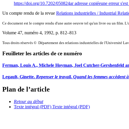
https://doi.org/10.7202/050824ar
adresse copiée
une erreur s'est
Un compte rendu de la revue
Relations industrielles / Industrial Relat
Ce document est le compte rendu d'une autre oeuvre tel qu'un livre ou un film. L'oe
Volume 47, numéro 4, 1992
, p. 812–813
Tous droits réservés © Département des relations industrielles de l'Université La
Feuilleter les articles de ce numéro
Ferman, Louis A., Michele Hoyman, Joel Cutcher-Gershenfeld an
Legault, Ginette.
Repenser le travail. Quand les femmes accèdent à 
Plan de l’article
Retour au début
Texte intégral (PDF)
Texte intégral (PDF)