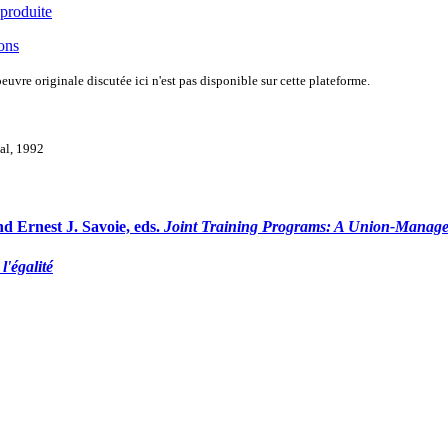
 produite
ions
uvre originale discutée ici n'est pas disponible sur cette plateforme.
val, 1992
d Ernest J. Savoie, eds.
Joint Training Programs: A Union-Manage
l'égalité