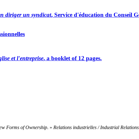
n diriger un syndicat
, Service d'éducation du Conseil 
ssionnelles
lise et l'entreprise
, a booklet of 12 pages.
ew Forms of Ownership
. »
Relations industrielles / Industrial Relations