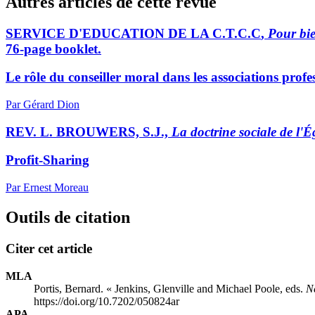
Autres articles de cette revue
SERVICE D'EDUCATION DE LA C.T.C.C
,
Pour bie
76-page booklet.
Le rôle du conseiller moral dans les associations profe
Par Gérard Dion
REV. L. BROUWERS, S.J.,
La doctrine sociale de l'Ég
Profit-Sharing
Par Ernest Moreau
Outils de citation
Citer cet article
MLA
Portis, Bernard. « Jenkins, Glenville and Michael Poole, eds.
N
https://doi.org/10.7202/050824ar
APA