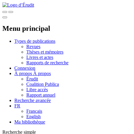
Menu principal
Types de publications
Revues
Thèses et mémoires
Livres et actes
Rapports de recherche
Connexion
À propos
À propos
Érudit
Coalition Publica
Libre accès
Rapport annuel
Recherche avancée
FR
Français
English
Ma bibliothèque
Recherche simple