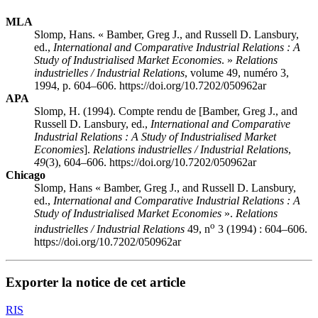
MLA
Slomp, Hans. « Bamber, Greg J., and Russell D. Lansbury,
ed.,
International and Comparative Industrial Relations : A
Study of Industrialised Market Economies
. »
Relations
industrielles / Industrial Relations
, volume 49, numéro 3,
1994, p. 604–606. https://doi.org/10.7202/050962ar
APA
Slomp, H. (1994). Compte rendu de [Bamber, Greg J., and
Russell D. Lansbury, ed.,
International and Comparative
Industrial Relations : A Study of Industrialised Market
Economies
].
Relations industrielles / Industrial Relations
,
49
(3), 604–606. https://doi.org/10.7202/050962ar
Chicago
Slomp, Hans « Bamber, Greg J., and Russell D. Lansbury,
ed.,
International and Comparative Industrial Relations : A
Study of Industrialised Market Economies
».
Relations
o
industrielles / Industrial Relations
49, n
3 (1994) : 604–606.
https://doi.org/10.7202/050962ar
Exporter la notice de cet article
RIS