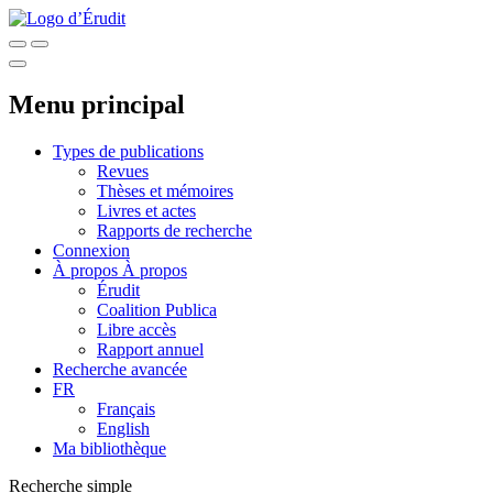
Menu principal
Types de publications
Revues
Thèses et mémoires
Livres et actes
Rapports de recherche
Connexion
À propos
À propos
Érudit
Coalition Publica
Libre accès
Rapport annuel
Recherche avancée
FR
Français
English
Ma bibliothèque
Recherche simple