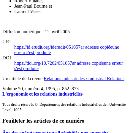
Robert Villatte
,
Jean-Paul Bourne
et
Laurent Visier
Diffusion numérique : 12 avril 2005
URI
https://id.erudit.org/iderudit/051057ar
adresse copiée
une
erreur s'est produite
DOI
https://doi.org/10.7202/051057ar
adresse copiée
une erreur
s'est produite
Un article de la revue
Relations industrielles / Industrial Relations
Volume 50, numéro 4, 1995
, p. 852–873
L’ergonomie et les relations industrielles
Tous droits réservés © Département des relations industrielles de l'Université
Laval, 1995
Feuilleter les articles de ce numéro
Âge des opérateurs et travail répétitif : une approche