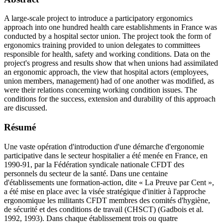
A large-scale project to introduce a participatory ergonomics
approach into one hundred health care establishments in France was
conducted by a hospital sector union. The project took the form of
ergonomics training provided to union delegates to committees
responsible for health, safety and working conditions. Data on the
project's progress and results show that when unions had assimilated
an ergonomic approach, the view that hospital actors (employees,
union members, management) had of one another was modified, as
were their relations concerning working condition issues. The
conditions for the success, extension and durability of this approach
are discussed.
Résumé
Une vaste opération d'introduction d'une démarche d'ergonomie
participative dans le secteur hospitalier a été menée en France, en
1990-91, par la Fédération syndicale nationale CFDT des
personnels du secteur de la santé. Dans une centaine
d'établissements une formation-action, dite « La Preuve par Cent »,
a été mise en place avec la visée stratégique d'initier à l'approche
ergonomique les militants CFDT membres des comités d'hygiène,
de sécurité et des conditions de travail (CHSCT) (Gadbois et al.
1992, 1993). Dans chaque établissement trois ou quatre