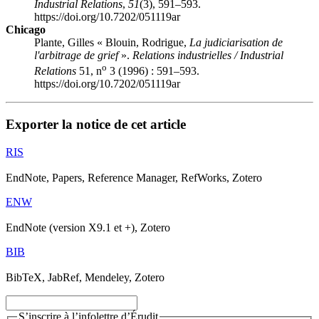
Industrial Relations
,
51
(3), 591–593.
https://doi.org/10.7202/051119ar
Chicago
Plante, Gilles « Blouin, Rodrigue,
La judiciarisation de
l'arbitrage de grief
».
Relations industrielles / Industrial
o
Relations
51, n
3 (1996) : 591–593.
https://doi.org/10.7202/051119ar
Exporter la notice de cet article
RIS
EndNote, Papers, Reference Manager, RefWorks, Zotero
ENW
EndNote (version X9.1 et +), Zotero
BIB
BibTeX, JabRef, Mendeley, Zotero
S’inscrire à l’infolettre d’Érudit