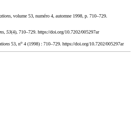
lations
, volume 53, numéro 4, automne 1998, p. 710–729.
ons
,
53
(4), 710–729. https://doi.org/10.7202/005297ar
o
ations
53, n
4 (1998) : 710–729. https://doi.org/10.7202/005297ar