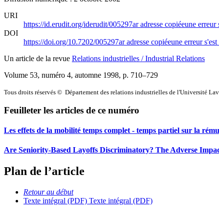
URI
https://id.erudit.org/iderudit/005297ar
adresse copiée
une erreur 
DOI
https://doi.org/10.7202/005297ar
adresse copiée
une erreur s'est
Un article de la revue
Relations industrielles / Industrial Relations
Volume 53, numéro 4, automne 1998
, p. 710–729
Tous droits réservés © Département des relations industrielles de l'Université La
Feuilleter les articles de ce numéro
Les effets de la mobilité temps complet - temps partiel sur la rém
Are Seniority-Based Layoffs Discriminatory? The Adverse Impac
Plan de l’article
Retour au début
Texte intégral (PDF)
Texte intégral (PDF)