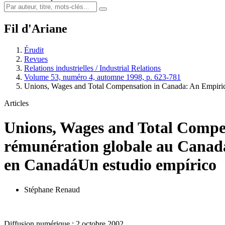
Fil d'Ariane
Érudit
Revues
Relations industrielles / Industrial Relations
Volume 53, numéro 4, automne 1998, p. 623-781
Unions, Wages and Total Compensation in Canada: An Empiric
Articles
Unions, Wages and Total Compe
rémunération globale au Canad
en Canadá
Un estudio empírico
Stéphane Renaud
Diffusion numérique : 2 octobre 2002