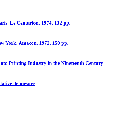
aris, Le Centurion, 1974, 132 pp.
ew York, Amacon, 1972, 150 pp.
nto Printing Industry in the Nineteenth Century
ntative de mesure