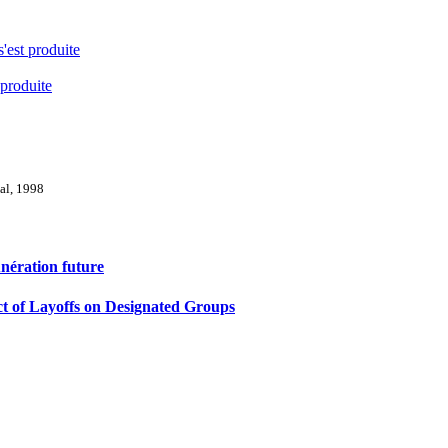
s'est produite
 produite
val, 1998
unération future
t of Layoffs on Designated Groups