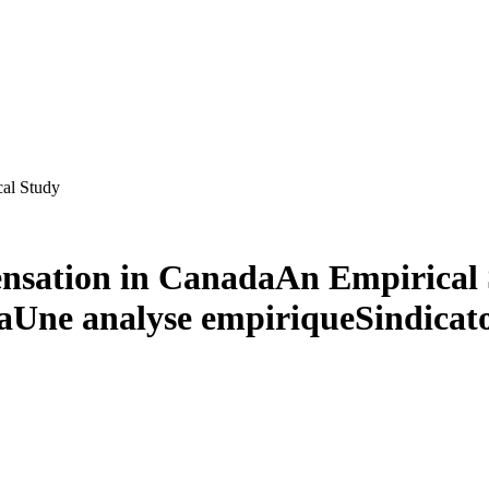
al Study
nsation in Canada
An Empirical
a
Une analyse empirique
Sindicato