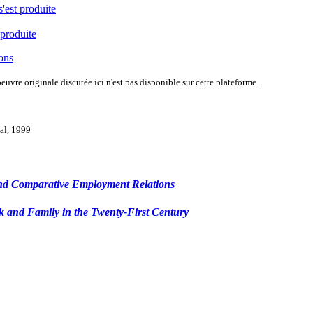
s'est produite
 produite
ions
uvre originale discutée ici n'est pas disponible sur cette plateforme.
val, 1999
and Comparative Employment Relations
k and Family in the Twenty-First Century