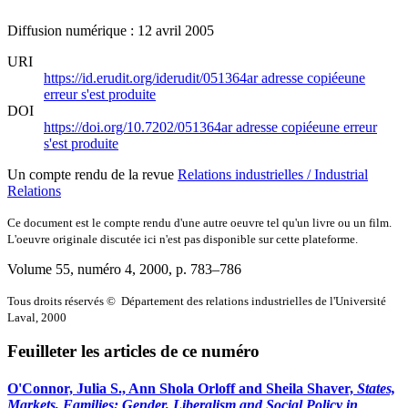
Diffusion numérique : 12 avril 2005
URI
https://id.erudit.org/iderudit/051364ar
adresse copiée
une
erreur s'est produite
DOI
https://doi.org/10.7202/051364ar
adresse copiée
une erreur
s'est produite
Un compte rendu de la revue
Relations industrielles / Industrial
Relations
Ce document est le compte rendu d'une autre oeuvre tel qu'un livre ou un film.
L'oeuvre originale discutée ici n'est pas disponible sur cette plateforme.
Volume 55, numéro 4, 2000
, p. 783–786
Tous droits réservés © Département des relations industrielles de l'Université
Laval, 2000
Feuilleter les articles de ce numéro
O'Connor, Julia S., Ann Shola Orloff and Sheila Shaver,
States,
Markets, Families: Gender, Liberalism and Social Policy in