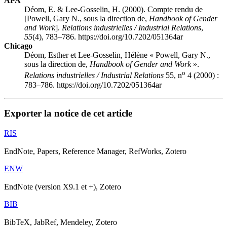
APA
Déom, E. & Lee-Gosselin, H. (2000). Compte rendu de
[Powell, Gary N., sous la direction de,
Handbook of Gender
and Work
].
Relations industrielles / Industrial Relations
,
55
(4), 783–786. https://doi.org/10.7202/051364ar
Chicago
Déom, Esther et Lee-Gosselin, Hélène « Powell, Gary N.,
sous la direction de,
Handbook of Gender and Work
».
o
Relations industrielles / Industrial Relations
55, n
4 (2000) :
783–786. https://doi.org/10.7202/051364ar
Exporter la notice de cet article
RIS
EndNote, Papers, Reference Manager, RefWorks, Zotero
ENW
EndNote (version X9.1 et +), Zotero
BIB
BibTeX, JabRef, Mendeley, Zotero