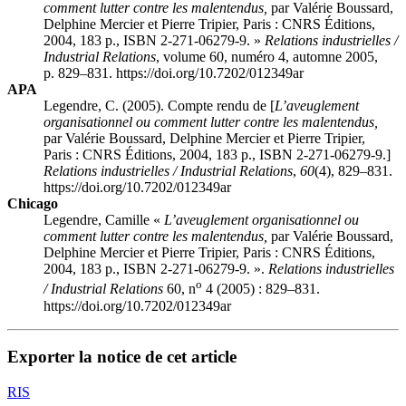
comment lutter contre les malentendus,
par Valérie
Boussard
,
Delphine
Mercier
et Pierre
Tripier
, Paris : CNRS Éditions,
2004, 183 p., ISBN 2-271-06279-9. »
Relations industrielles /
Industrial Relations
, volume 60, numéro 4, automne 2005,
p. 829–831. https://doi.org/10.7202/012349ar
APA
Legendre, C. (2005). Compte rendu de [
L’aveuglement
organisationnel ou comment lutter contre les malentendus,
par Valérie
Boussard
, Delphine
Mercier
et Pierre
Tripier
,
Paris : CNRS Éditions, 2004, 183 p., ISBN 2-271-06279-9.]
Relations industrielles / Industrial Relations
,
60
(4), 829–831.
https://doi.org/10.7202/012349ar
Chicago
Legendre, Camille «
L’aveuglement organisationnel ou
comment lutter contre les malentendus,
par Valérie
Boussard
,
Delphine
Mercier
et Pierre
Tripier
, Paris : CNRS Éditions,
2004, 183 p., ISBN 2-271-06279-9. ».
Relations industrielles
o
/ Industrial Relations
60, n
4 (2005) : 829–831.
https://doi.org/10.7202/012349ar
Exporter la notice de cet article
RIS