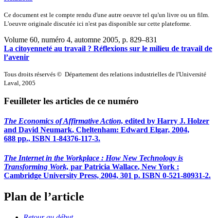
Ce document est le compte rendu d'une autre oeuvre tel qu'un livre ou un film.
L'oeuvre originale discutée ici n'est pas disponible sur cette plateforme.
Volume 60, numéro 4, automne 2005
, p. 829–831
La citoyenneté au travail ? Réflexions sur le milieu de travail de
l’avenir
Tous droits réservés © Département des relations industrielles de l'Université
Laval, 2005
Feuilleter les articles de ce numéro
The Economics of Affirmative Action,
edited by Harry J.
Holzer
and David
Neumark
, Cheltenham: Edward Elgar, 2004,
688 pp., ISBN 1-84376-117-3.
The Internet in the Workplace : How New Technology is
Transforming Work,
par Patricia
Wallace
, New York :
Cambridge University Press, 2004, 301 p. ISBN 0-521-80931-2.
Plan de l’article
Retour au début