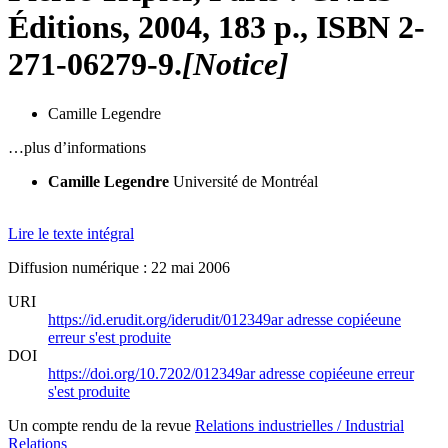
Éditions, 2004, 183 p., ISBN 2-
271-06279-9.
[Notice]
Camille Legendre
…plus d’informations
Camille Legendre
Université de Montréal
Lire le texte intégral
Diffusion numérique : 22 mai 2006
URI
https://id.erudit.org/iderudit/012349ar
adresse copiée
une
erreur s'est produite
DOI
https://doi.org/10.7202/012349ar
adresse copiée
une erreur
s'est produite
Un compte rendu de la revue
Relations industrielles / Industrial
Relations