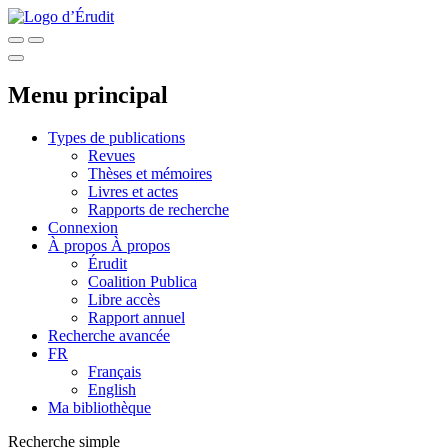
Menu principal
Types de publications
Revues
Thèses et mémoires
Livres et actes
Rapports de recherche
Connexion
À propos
À propos
Érudit
Coalition Publica
Libre accès
Rapport annuel
Recherche avancée
FR
Français
English
Ma bibliothèque
Recherche simple