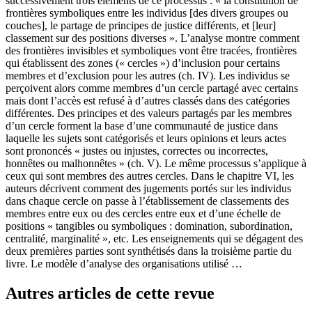
successivement trois éléments de ce processus : « la constitution de
frontières symboliques entre les individus [des divers groupes ou
couches], le partage de principes de justice différents, et [leur]
classement sur des positions diverses ». L’analyse montre comment
des frontières invisibles et symboliques vont être tracées, frontières
qui établissent des zones (« cercles ») d’inclusion pour certains
membres et d’exclusion pour les autres (ch. IV). Les individus se
perçoivent alors comme membres d’un cercle partagé avec certains
mais dont l’accès est refusé à d’autres classés dans des catégories
différentes. Des principes et des valeurs partagés par les membres
d’un cercle forment la base d’une communauté de justice dans
laquelle les sujets sont catégorisés et leurs opinions et leurs actes
sont prononcés « justes ou injustes, correctes ou incorrectes,
honnêtes ou malhonnêtes » (ch. V). Le même processus s’applique à
ceux qui sont membres des autres cercles. Dans le chapitre VI, les
auteurs décrivent comment des jugements portés sur les individus
dans chaque cercle on passe à l’établissement de classements des
membres entre eux ou des cercles entre eux et d’une échelle de
positions « tangibles ou symboliques : domination, subordination,
centralité, marginalité », etc. Les enseignements qui se dégagent des
deux premières parties sont synthétisés dans la troisième partie du
livre. Le modèle d’analyse des organisations utilisé …
Autres articles de cette revue