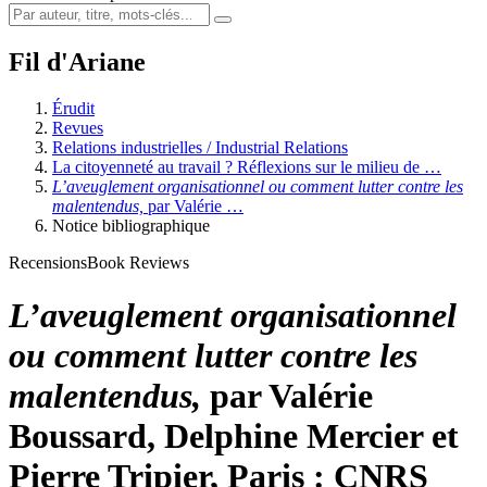
Fil d'Ariane
Érudit
Revues
Relations industrielles / Industrial Relations
La citoyenneté au travail ? Réflexions sur le milieu de …
L’aveuglement organisationnel ou comment lutter contre les
malentendus,
par Valérie
…
Notice bibliographique
Recensions
Book Reviews
L’aveuglement organisationnel
ou comment lutter contre les
malentendus,
par Valérie
Boussard
, Delphine
Mercier
et
Pierre
Tripier
, Paris : CNRS