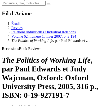
Fil d'Ariane
Érudit
Revues
Relations industrielles / Industrial Relations
Volume 62, numéro 1, hiver 2007, p. 3-194
The Politics of Working Life
, par Paul
Edwards
et …
Recensions
Book Reviews
The Politics of Working Life
,
par Paul
Edwards
et Judy
Wajcman
, Oxford: Oxford
University Press, 2005, 316 p.,
ISBN: 0-19-927191-7