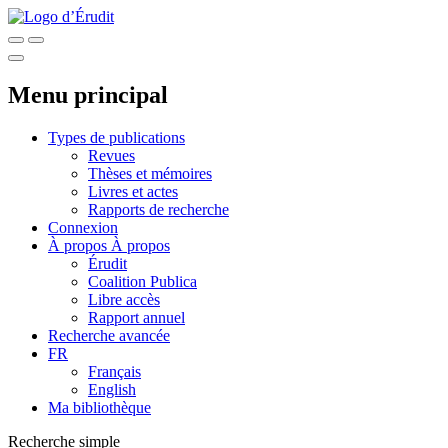
Menu principal
Types de publications
Revues
Thèses et mémoires
Livres et actes
Rapports de recherche
Connexion
À propos
À propos
Érudit
Coalition Publica
Libre accès
Rapport annuel
Recherche avancée
FR
Français
English
Ma bibliothèque
Recherche simple