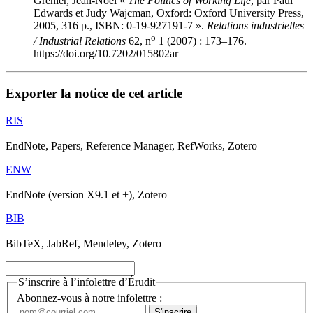
Grenier, Jean-Noël «
The Politics of Working Life
, par Paul
Edwards
et Judy
Wajcman
, Oxford: Oxford University Press,
2005, 316 p., ISBN: 0-19-927191-7 ».
Relations industrielles
o
/ Industrial Relations
62, n
1 (2007) : 173–176.
https://doi.org/10.7202/015802ar
Exporter la notice de cet article
RIS
EndNote, Papers, Reference Manager, RefWorks, Zotero
ENW
EndNote (version X9.1 et +), Zotero
BIB
BibTeX, JabRef, Mendeley, Zotero
S’inscrire à l’infolettre d’Érudit
Abonnez-vous à notre infolettre :