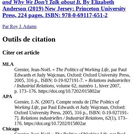
and Why We Don’t Talk about It
, By Elizabeth
Anderson (2019) New Jersey: Princeton University
Press, 224 pages. ISBN: 978-0-69117-651-2
Par Roy J. Adams
Outils de citation
Citer cet article
MLA
Grenier, Jean-Noël. «
The Politics of Working Life
, par Paul
Edwards
et Judy
Wajcman
, Oxford: Oxford University Press,
2005, 316 p., ISBN: 0-19-927191-7. »
Relations industrielles
/ Industrial Relations
, volume 62, numéro 1, hiver 2007,
p. 173–176. https://doi.org/10.7202/015802ar
APA
Grenier, J.-N. (2007). Compte rendu de [
The Politics of
Working Life
, par Paul
Edwards
et Judy
Wajcman
, Oxford:
Oxford University Press, 2005, 316 p., ISBN: 0-19-927191-
7].
Relations industrielles / Industrial Relations
,
62
(1), 173–
176. https://doi.org/10.7202/015802ar
Chicago