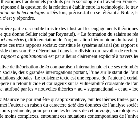
éoriques traditionnels produits par la sociologie du travail en France. L
 réponse à la question de la relation à établir entre la technologie, le trav
ation de la technologie
. « Dès lors, précise-t-il en se référant à Noble, 
n c’est y répondre.
ernière partie rassemble trois textes illustrant les engagements théorique
le que donne Sellier (cité par Reynaud). « La formation du salaire se réal
rt industriel
), différenciation de l’organisation hiérarchique du travail (
tre ces trois rapports sociaux constitue le système salarial (ou rapport 
 réside dans son rôle déterminant dans la « division du travail » de rech
e
rapport organisationnel
est par ailleurs clairement explicité à travers le
ative de théorisation de
la
comparaison internationale et de ses retombées
sociale, deux grandes interrogations portant, l’une sur le statut de l’au
régulations globales. Le troisième texte est une réponse de l’auteur à cert
re un retour lucide et courageux sur la vulnérabilité croissante de l’an
 attribué par les « nouvelles théories » au « supranational » et au « loc
aurice ne pourrait être qu’approximative, tant les thèmes traités par c
et l’auteur en raison du caractère
daté
des données de l’analyse sociéta
rs pertinente, pour peu que les lecteurs de cet ouvrage, sociologues du
r le moins complexes, entourant ces mutations contemporaines de l’univers