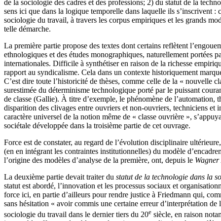
de la sociologie des cadres et des professions; 2) du statut de la techn
sens ici que dans la logique temporelle dans laquelle ils s’inscrivent : 
sociologie du travail, à travers les corpus empiriques et les grands mod
telle démarche.
La première partie propose des textes dont certains reflètent l’engoue
ethnologiques et des études monographiques, naturellement portées pa
internationales. Difficile à synthétiser en raison de la richesse empiri
rapport au syndicalisme. Cela dans un contexte historiquement marqué pa
C’est dire toute l’historicité de thèses, comme celle de la « nouvelle 
surestimée du déterminisme technologique porté par le puissant couran
de classe (Gallie). À titre d’exemple, le phénomène de l’automation, thè
disparition des clivages entre ouvriers et non-ouvriers, techniciens et
caractère universel de la notion même de « classe ouvrière », s’appuya
sociétale développée dans la troisième partie de cet ouvrage.
Force est de constater, au regard de l’évolution disciplinaire ultérieure
(en en intégrant les contraintes institutionnelles) du modèle d’encadre
l’origine des modèles d’analyse de la première, ont, depuis le
Wagner
La deuxième partie devait traiter du
statut de la technologie dans la s
statut est abordé, l’innovation et les processus sociaux et organisationn
force ici, en partie d’ailleurs pour rendre justice à Friedmann qui,
sans hésitation « avoir commis une certaine erreur d’interprétation de 
e
sociologie du travail dans le dernier tiers du 20
siècle, en raison notam