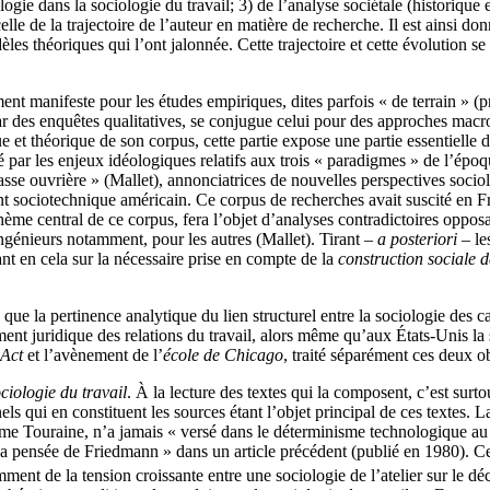
ologie dans la sociologie du travail; 3) de l’analyse sociétale (historiqu
celle de la trajectoire de l’auteur en matière de recherche. Il est ainsi d
èles théoriques qui l’ont jalonnée. Cette trajectoire et cette évolution s
ment manifeste pour les études empiriques, dites parfois « de terrain » (
r des enquêtes qualitatives, se conjugue celui pour des approches mac
que et théorique de son corpus, cette partie expose une partie essentielle
r les enjeux idéologiques relatifs aux trois « paradigmes » de l’époque 
classe ouvrière » (Mallet), annonciatrices de nouvelles perspectives socio
t sociotechnique américain. Ce corpus de recherches avait suscité en Fr
me central de ce corpus, fera l’objet d’analyses contradictoires opposant
 ingénieurs notamment, pour les autres (Mallet). Tirant –
a posteriori
– le
nt en cela sur la nécessaire prise en compte de la
construction sociale 
, que la pertinence analytique du lien structurel entre la sociologie des 
ment juridique des relations du travail, alors même qu’aux États-Unis la
 Act
et l’avènement de l’
école de Chicago
, traité séparément ces deux ob
ociologie du travail
. À la lecture des textes qui la composent, c’est surt
els qui en constituent les sources étant l’objet principal de ces textes. L
 comme Touraine, n’a jamais « versé dans le déterminisme technologique 
la pensée de Friedmann » dans un article précédent (publié en 1980). Cet
ment de la tension croissante entre une sociologie de l’atelier sur le dé