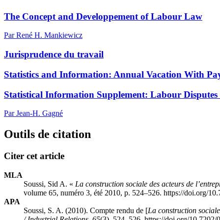
The Concept and Developpement of Labour Law
Par René H. Mankiewicz
Jurisprudence du travail
Statistics and Information: Annual Vacation With Pay
Statistical Information Supplement: Labour Disputes 
Par Jean-H. Gagné
Outils de citation
Citer cet article
MLA
Soussi, Sid A. «
La construction sociale des acteurs de l’entrep
volume 65, numéro 3, été 2010, p. 524–526. https://doi.org/1
APA
Soussi, S. A. (2010). Compte rendu de [
La construction sociale
/ Industrial Relations
,
65
(3), 524–526. https://doi.org/10.7202