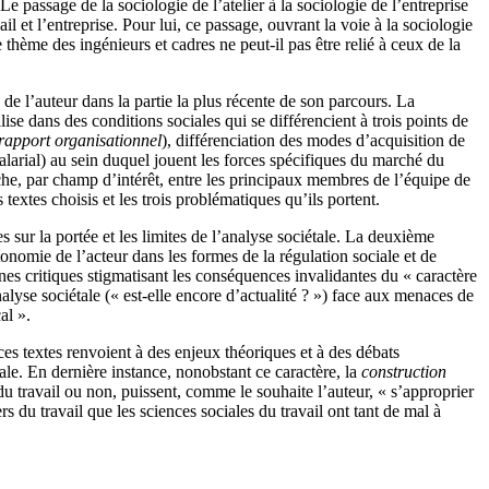
e passage de la sociologie de l’atelier à la sociologie de l’entreprise
ail et l’entreprise. Pour lui, ce passage, ouvrant la voie à la sociologie
le thème des ingénieurs et cadres ne peut-il pas être relié à ceux de la
s de l’auteur dans la partie la plus récente de son parcours. La
ise dans des conditions sociales qui se différencient à trois points de
rapport organisationnel
), différenciation des modes d’acquisition de
salarial) au sein duquel jouent les forces spécifiques du marché du
erche, par champ d’intérêt, entre les principaux membres de l’équipe de
s textes choisis et les trois problématiques qu’ils portent.
 sur la portée et les limites de l’analyse sociétale. La deuxième
tonomie de l’acteur dans les formes de la régulation sociale et de
aines critiques stigmatisant les conséquences invalidantes du « caractère
alyse sociétale (« est-elle encore d’actualité ? ») face aux menaces de
al ».
es textes renvoient à des enjeux théoriques et à des débats
le. En dernière instance, nonobstant ce caractère, la
construction
 travail ou non, puissent, comme le souhaite l’auteur, « s’approprier
 du travail que les sciences sociales du travail ont tant de mal à