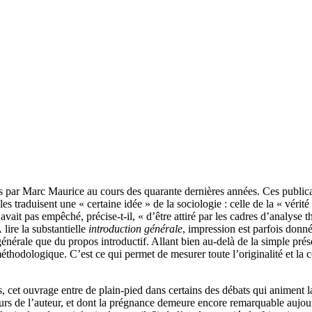
 par Marc Maurice au cours des quarante dernières années. Ces publicati
lles traduisent une « certaine idée » de la sociologie : celle de la « vé
’avait pas empêché, précise-t-il, « d’être attiré par les cadres d’analyse
 lire la substantielle
introduction générale
, impression est parfois donné
énérale que du propos introductif. Allant bien au-delà de la simple présen
méthodologique. C’est ce qui permet de mesurer toute l’originalité et la
, cet ouvrage entre de plain-pied dans certains des débats qui animent la
urs de l’auteur, et dont la prégnance demeure encore remarquable aujour