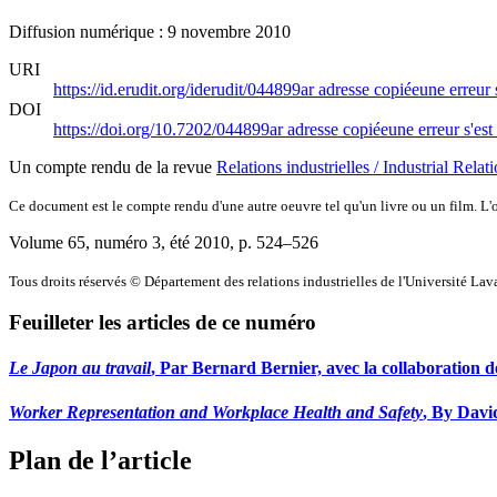
Diffusion numérique : 9 novembre 2010
URI
https://id.erudit.org/iderudit/044899ar
adresse copiée
une erreur 
DOI
https://doi.org/10.7202/044899ar
adresse copiée
une erreur s'est
Un compte rendu de la revue
Relations industrielles / Industrial Relat
Ce document est le compte rendu d'une autre oeuvre tel qu'un livre ou un film. L'oe
Volume 65, numéro 3, été 2010
, p. 524–526
Tous droits réservés © Département des relations industrielles de l'Université Lav
Feuilleter les articles de ce numéro
Le Japon au travail
, Par Bernard Bernier, avec la collaboration 
Worker Representation and Workplace Health and Safety
, By Davi
Plan de l’article