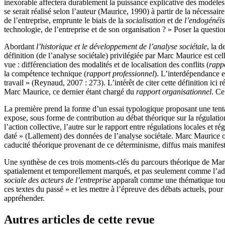
inexorable affectera durablement la puissance explicative des modèles th
se serait réalisé selon l’auteur (Maurice, 1990) à partir de la nécessaire
de l’entreprise, emprunte le biais de la
socialisation
et de
l’endogénéis
technologie, de l’entreprise et de son organisation ? » Poser la questio
Abordant
l’historique et le développement de l’analyse sociétale
, la d
définition (de l’analyse sociétale) privilégiée par Marc Maurice est cel
vue : différenciation des modalités et de localisation des conflits (
rappo
la compétence technique (
rapport professionnel
). L’interdépendance en
travail » (Reynaud, 2007 : 273). L’intérêt de citer cette définition ici
Marc Maurice, ce dernier étant chargé du
rapport organisationnel
. C
La première prend la forme d’un essai typologique proposant une tent
expose, sous forme de contribution au débat théorique sur la régulation 
l’action collective, l’autre sur le rapport entre régulations locales et 
daté » (Lallement) des données de l’analyse sociétale. Marc Maurice opè
caducité théorique provenant de ce déterminisme, diffus mais manifeste,
Une synthèse de ces trois moments-clés du parcours théorique de Marc M
spatialement et temporellement marqués, et pas seulement comme l’adm
sociale des acteurs de l’entreprise
apparaît comme une thématique toujou
ces textes du passé » et les mettre à l’épreuve des débats actuels, pou
appréhender.
Autres articles de cette revue