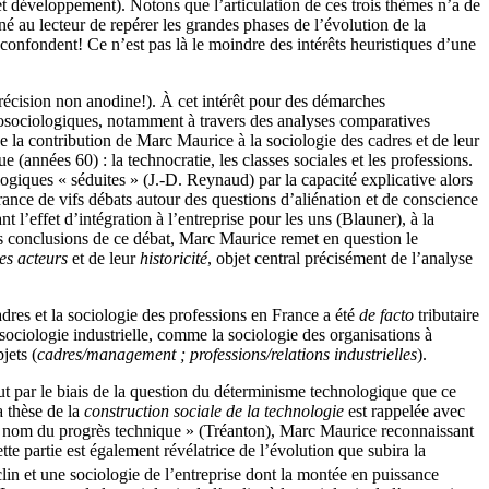
e et développement). Notons que l’articulation de ces trois thèmes n’a de
onné au lecteur de repérer les grandes phases de l’évolution de la
e confondent! Ce n’est pas là le moindre des intérêts heuristiques d’une
précision non anodine!). À cet intérêt pour des démarches
rosociologiques, notamment à travers des analyses comparatives
 de la contribution de Marc Maurice à la sociologie des cadres et de leur
(années 60) : la technocratie, les classes sociales et les professions.
logiques « séduites » (J.-D. Reynaud) par la capacité explicative alors
ance de vifs débats autour des questions d’aliénation et de conscience
 l’effet d’intégration à l’entreprise pour les uns (Blauner), à la
s conclusions de ce débat, Marc Maurice remet en question le
des acteurs
et de leur
historicité
, objet central précisément de l’analyse
cadres et la sociologie des professions en France a été
de facto
tributaire
 sociologie industrielle, comme la sociologie des organisations à
jets (
cadres/management ; professions/relations industrielles
).
out par le biais de la question du déterminisme technologique que ce
a thèse de la
construction sociale de la technologie
est rappelée avec
au nom du progrès technique » (Tréanton), Marc Maurice reconnaissant
te partie est également révélatrice de l’évolution que subira la
clin et une sociologie de l’entreprise dont la montée en puissance