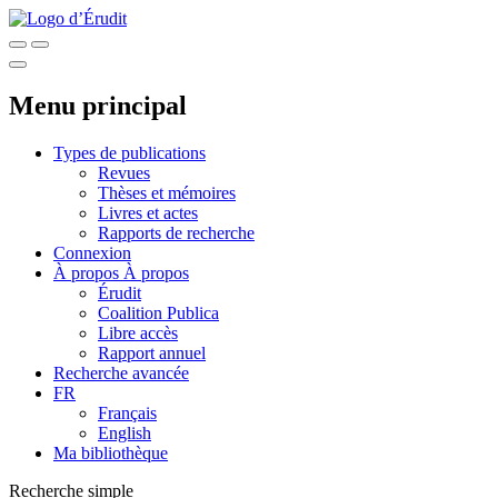
Menu principal
Types de publications
Revues
Thèses et mémoires
Livres et actes
Rapports de recherche
Connexion
À propos
À propos
Érudit
Coalition Publica
Libre accès
Rapport annuel
Recherche avancée
FR
Français
English
Ma bibliothèque
Recherche simple