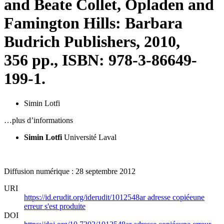
and Beate Collet, Opladen and
Famington Hills: Barbara
Budrich Publishers, 2010,
356 pp., ISBN: 978-3-86649-
199-1.
Simin Lotfi
…plus d’informations
Simin Lotfi
Université Laval
Diffusion numérique : 28 septembre 2012
URI
https://id.erudit.org/iderudit/1012548ar
adresse copiée
une
erreur s'est produite
DOI