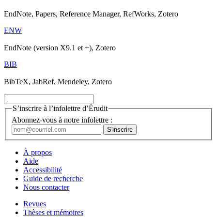
EndNote, Papers, Reference Manager, RefWorks, Zotero
ENW
EndNote (version X9.1 et +), Zotero
BIB
BibTeX, JabRef, Mendeley, Zotero
S’inscrire à l’infolettre d’Érudit
Abonnez-vous à notre infolettre :
À propos
Aide
Accessibilité
Guide de recherche
Nous contacter
Revues
Thèses et mémoires