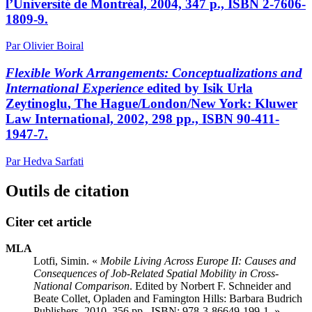
l’Université de Montréal, 2004, 347 p., ISBN 2-7606-
1809-9.
Par Olivier Boiral
Flexible Work Arrangements: Conceptualizations and
International Experience
edited by Isik Urla
Zeytinoglu
, The Hague/London/New York: Kluwer
Law International, 2002, 298 pp., ISBN 90-411-
1947-7.
Par Hedva Sarfati
Outils de citation
Citer cet article
MLA
Lotfi, Simin. «
Mobile Living Across Europe II: Causes and
Consequences of Job-Related Spatial Mobility in Cross-
National Comparison
. Edited by Norbert F. Schneider and
Beate Collet, Opladen and Famington Hills: Barbara Budrich
Publishers, 2010, 356 pp., ISBN: 978-3-86649-199-1. »