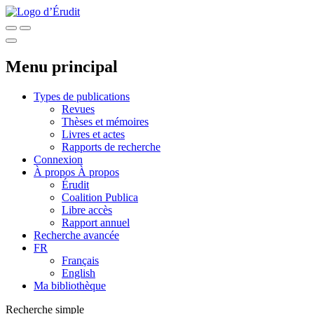
Menu principal
Types de publications
Revues
Thèses et mémoires
Livres et actes
Rapports de recherche
Connexion
À propos
À propos
Érudit
Coalition Publica
Libre accès
Rapport annuel
Recherche avancée
FR
Français
English
Ma bibliothèque
Recherche simple