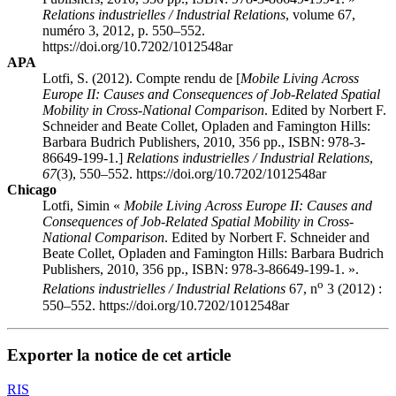
Relations industrielles / Industrial Relations
, volume 67,
numéro 3, 2012, p. 550–552.
https://doi.org/10.7202/1012548ar
APA
Lotfi, S. (2012). Compte rendu de [
Mobile Living Across
Europe II: Causes and Consequences of Job-Related Spatial
Mobility in Cross-National Comparison
. Edited by Norbert F.
Schneider and Beate Collet, Opladen and Famington Hills:
Barbara Budrich Publishers, 2010, 356 pp., ISBN: 978-3-
86649-199-1.]
Relations industrielles / Industrial Relations
,
67
(3), 550–552. https://doi.org/10.7202/1012548ar
Chicago
Lotfi, Simin «
Mobile Living Across Europe II: Causes and
Consequences of Job-Related Spatial Mobility in Cross-
National Comparison
. Edited by Norbert F. Schneider and
Beate Collet, Opladen and Famington Hills: Barbara Budrich
Publishers, 2010, 356 pp., ISBN: 978-3-86649-199-1. ».
o
Relations industrielles / Industrial Relations
67, n
3 (2012) :
550–552. https://doi.org/10.7202/1012548ar
Exporter la notice de cet article
RIS