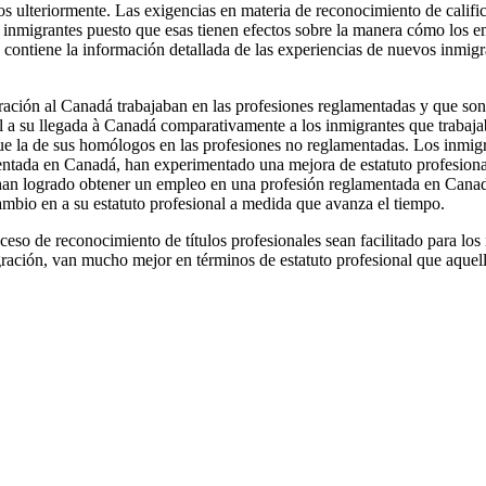
ulteriormente. Las exigencias en materia de reconocimiento de calific
os inmigrantes puesto que esas tienen efectos sobre la manera cómo los e
contiene la información detallada de las experiencias de nuevos inmigr
ración al Canadá trabajaban en las profesiones reglamentadas y que so
l a su llegada à Canadá comparativamente a los inmigrantes que trabaj
e la de sus homólogos en las profesiones no reglamentadas. Los inmigr
ntada en Canadá, han experimentado una mejora de estatuto profesional
han logrado obtener un empleo en una profesión reglamentada en Canadá
cambio en a su estatuto profesional a medida que avanza el tiempo.
oceso de reconocimiento de títulos profesionales sean facilitado para l
ación, van mucho mejor en términos de estatuto profesional que aquello