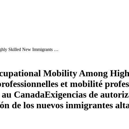
ghly Skilled New Immigrants …
cupational Mobility Among High
rofessionnelles et mobilité profe
s au Canada
Exigencias de autoriza
ción de los nuevos inmigrantes al