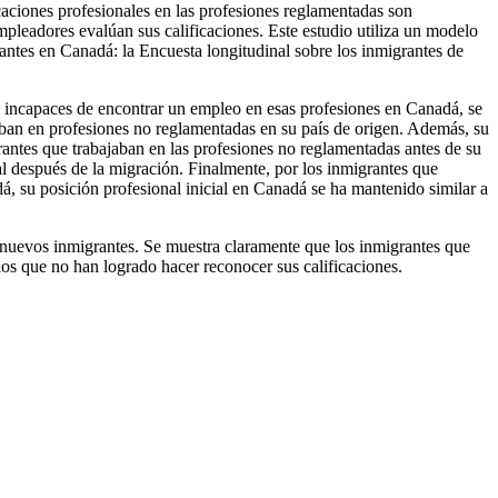
aciones profesionales en las profesiones reglamentadas son
mpleadores evalúan sus calificaciones. Este estudio utiliza un modelo
antes en Canadá: la Encuesta longitudinal sobre los inmigrantes de
n incapaces de encontrar un empleo en esas profesiones en Canadá, se
aban en profesiones no reglamentadas en su país de origen. Además, su
antes que trabajaban en las profesiones no reglamentadas antes de su
 después de la migración. Finalmente, por los inmigrantes que
, su posición profesional inicial en Canadá se ha mantenido similar a
os nuevos inmigrantes. Se muestra claramente que los inmigrantes que
s que no han logrado hacer reconocer sus calificaciones.