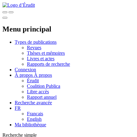
Menu principal
Types de publications
Revues
Thèses et mémoires
Livres et actes
Rapports de recherche
Connexion
À propos
À propos
Érudit
Coalition Publica
Libre accès
Rapport annuel
Recherche avancée
FR
Français
English
Ma bibliothèque
Recherche simple