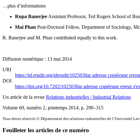
…plus d’informations
Rupa Banerjee
Assistant Professor, Ted Rogers School of Bu
Mai Phan
Post-Doctoral Fellow, Department of Sociology, Mc
R. Banerjee and M. Phan contributed equally to this work.
Diffusion numérique : 13 mai 2014
URI
https://id.erudit.org/iderudit/1025030ar
adresse copiée
une erreur
DOI
https://doi.org/10.7202/1025030ar
adresse copiée
une erreur s'es
Un article de la revue
Relations industrielles / Industrial Relations
Volume 69, numéro 2, printemps 2014
, p. 290–315
Tous droits réservés © Département des relations industrielles de l’Université La
Feuilleter les articles de ce numéro