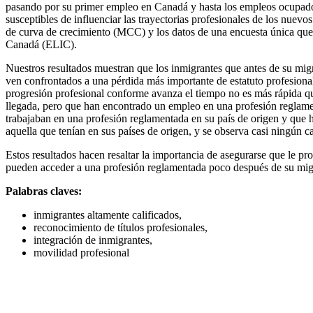
pasando por su primer empleo en Canadá y hasta los empleos ocupados 
susceptibles de influenciar las trayectorias profesionales de los nuev
de curva de crecimiento (MCC) y los datos de una encuesta única que 
Canadá (ELIC).
Nuestros resultados muestran que los inmigrantes que antes de su mig
ven confrontados a una pérdida más importante de estatuto profesiona
progresión profesional conforme avanza el tiempo no es más rápida qu
llegada, pero que han encontrado un empleo en una profesión reglame
trabajaban en una profesión reglamentada en su país de origen y que 
aquella que tenían en sus países de origen, y se observa casi ningún 
Estos resultados hacen resaltar la importancia de asegurarse que le pr
pueden acceder a una profesión reglamentada poco después de su migr
Palabras claves:
inmigrantes altamente calificados,
reconocimiento de títulos profesionales,
integración de inmigrantes,
movilidad profesional