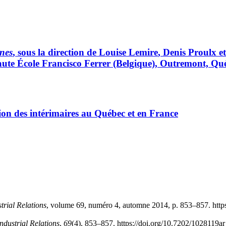
ines
, sous la direction de Louise
Lemire
, Denis
Proulx
e
aute École Francisco Ferrer (Belgique), Outremont, Qué
ation des intérimaires au Québec et en France
strial Relations
, volume 69, numéro 4, automne 2014, p. 853–857. http
Industrial Relations
,
69
(4), 853–857. https://doi.org/10.7202/1028119ar