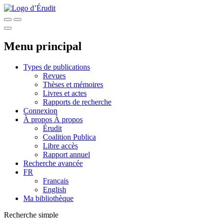
Menu principal
Types de publications
Revues
Thèses et mémoires
Livres et actes
Rapports de recherche
Connexion
À propos
À propos
Érudit
Coalition Publica
Libre accès
Rapport annuel
Recherche avancée
FR
Français
English
Ma bibliothèque
Recherche simple