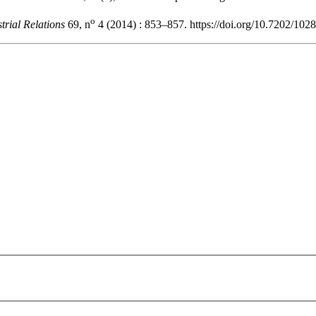
o
strial Relations
69, n
4 (2014) : 853–857. https://doi.org/10.7202/102