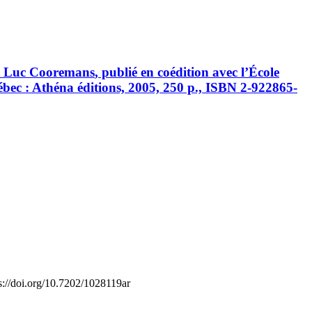
t Luc
Cooremans
, publié en coédition avec l’École
bec : Athéna éditions, 2005, 250 p., ISBN 2-922865-
s://doi.org/10.7202/1028119ar