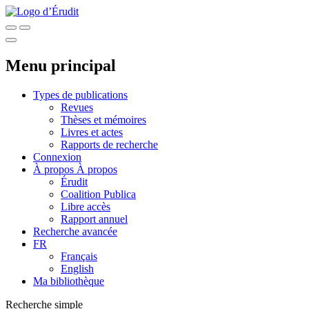
Menu principal
Types de publications
Revues
Thèses et mémoires
Livres et actes
Rapports de recherche
Connexion
À propos
À propos
Érudit
Coalition Publica
Libre accès
Rapport annuel
Recherche avancée
FR
Français
English
Ma bibliothèque
Recherche simple