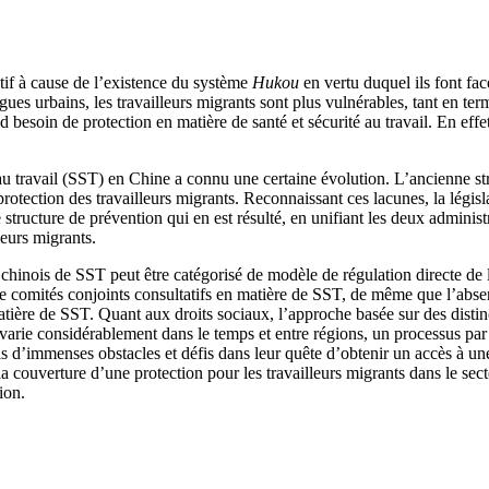
tif à cause de l’existence du système
Hukou
en vertu duquel ils font fac
es urbains, les travailleurs migrants sont plus vulnérables, tant en te
and besoin de protection en matière de santé et sécurité au travail. En effe
au travail (SST) en Chine a connu une certaine évolution. L’ancienne stru
a protection des travailleurs migrants. Reconnaissant ces lacunes, la légi
structure de prévention qui en est résulté, en unifiant les deux administr
leurs migrants.
 chinois de SST peut être catégorisé de modèle de régulation directe de l’É
 de comités conjoints consultatifs en matière de SST, de même que l’abs
matière de SST. Quant aux droits sociaux, l’approche basée sur des dist
i varie considérablement dans le temps et entre régions, un processus pa
ils d’immenses obstacles et défis dans leur quête d’obtenir un accès à 
a couverture d’une protection pour les travailleurs migrants dans le secte
ion.