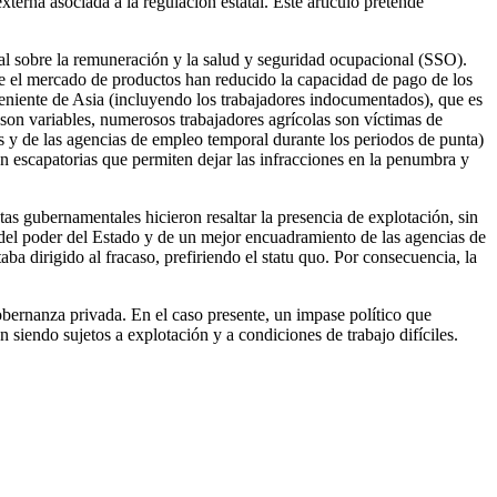
xterna asociada a la regulación estatal. Este artículo pretende
tal sobre la remuneración y la salud y seguridad ocupacional (SSO).
re el mercado de productos han reducido la capacidad de pago de los
eniente de Asia (incluyendo los trabajadores indocumentados), que es
 son variables, numerosos trabajadores agrícolas son víctimas de
s y de las agencias de empleo temporal durante los periodos de punta)
n escapatorias que permiten dejar las infracciones en la penumbra y
tas gubernamentales hicieron resaltar la presencia de explotación, sin
o del poder del Estado y de un mejor encuadramiento de las agencias de
a dirigido al fracaso, prefiriendo el statu quo. Por consecuencia, la
 gobernanza privada. En el caso presente, un impase político que
n siendo sujetos a explotación y a condiciones de trabajo difíciles.