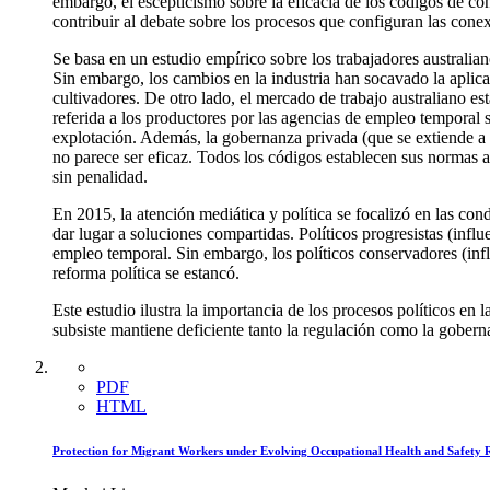
embargo, el escepticismo sobre la eficacia de los códigos de cond
contribuir al debate sobre los procesos que configuran las cone
Se basa en un estudio empírico sobre los trabajadores australia
Sin embargo, los cambios en la industria han socavado la aplic
cultivadores. De otro lado, el mercado de trabajo australiano 
referida a los productores por las agencias de empleo temporal 
explotación. Además, la gobernanza privada (que se extiende a 
no parece ser eficaz. Todos los códigos establecen sus normas a
sin penalidad.
En 2015, la atención mediática y política se focalizó en las con
dar lugar a soluciones compartidas. Políticos progresistas (inf
empleo temporal. Sin embargo, los políticos conservadores (influ
reforma política se estancó.
Este estudio ilustra la importancia de los procesos políticos en
subsiste mantiene deficiente tanto la regulación como la gobernan
PDF
HTML
Protection for Migrant Workers under Evolving Occupational Health and Safety 