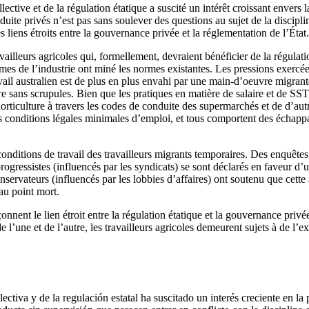
ective et de la régulation étatique a suscité un intérêt croissant envers 
duite privés n’est pas sans soulever des questions au sujet de la discipli
 liens étroits entre la gouvernance privée et la réglementation de l’État.
lleurs agricoles qui, formellement, devraient bénéficier de la régulation
es de l’industrie ont miné les normes existantes. Les pressions exercées
il australien est de plus en plus envahi par une main-d’oeuvre migrante 
 sans scrupules. Bien que les pratiques en matière de salaire et de SST 
horticulture à travers les codes de conduite des supermarchés et de d’au
es conditions légales minimales d’emploi, et tous comportent des échappat
 conditions de travail des travailleurs migrants temporaires. Des enquêtes
 progressistes (influencés par les syndicats) se sont déclarés en faveur 
ervateurs (influencés par les lobbies d’affaires) ont soutenu que cette 
au point mort.
onnent le lien étroit entre la régulation étatique et la gouvernance privé
’une et de l’autre, les travailleurs agricoles demeurent sujets à de l’expl
ctiva y de la regulación estatal ha suscitado un interés creciente en la