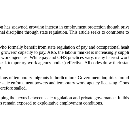
ion has spawned growing interest in employment protection though priv
l discipline through state regulation. This article seeks to contribute 
s who formally benefit from state regulation of pay and occupational h
 growers’ capacity to pay. Also, the labour market is increasingly sup
 work agencies. While pay and OHS practices vary, many harvest worke
 peak temporary work agency bodies) effective. All codes draw their st
n.
itions of temporary migrants in horticulture. Government inquiries found
er state enforcement powers and temporary work agency licensing. Conser
erefore stalled.
shaping the nexus between state regulation and private governance. In thi
ers remain exposed to exploitative employment conditions.