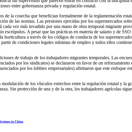
ucta sin supervisión que parecen entrar en conflicto con la disciplina e
xiones entre gobernanza privada y regulación estatal.
nos de la cosecha que benefician formalmente de la reglamentación esta
ación de las normas. Las presiones ejercidas por los supermercados sob
está cada vez más invadido por una mano de obra temporal migrante prov
sin escrúpulos. A pesar que las prácticas en materia de salario y de SSO
la horticultura a través de los códigos de conducta de los supermercado
 partir de condiciones legales mínimas de empleo y todos ellos contiene
diciones de trabajo de los trabajadores migrantes temporales. Las encues
luenciados por los sindicatos) se declararon en favor de un reforzamient
enciados por los lobbies empresariales) afirmaron que este enfoque estab
 la modulación de los vínculos estrechos entre la regulación estatal y la
za. Sin protección de una y de la otra, los trabajadores agrícolas sigue
Regimes in China