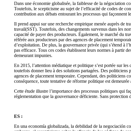
Dans une économie globalisée, la faiblesse de la négociation coll
Toutefois, le scepticisme au sujet de l’efficacité de codes de con
contribution aux débats entourant les processus qui façonnent les
Il prend appui sur une recherche empirique menée auprès de travai
travail(SST). Toutefois, des changements survenus dans les norm
capacité de payer des producteurs. Également, le marché du trava
référée aux producteurs par des agences de placement temporaire
d’exploitation. De plus, la gouvernance privée (qui s’étend à l’
pas efficace. Tous ces codes établissent leurs normes à partir d
demeurant impunies.
En 2015, l’attention médiatique et politique s’est portée sur les
toutefois donner lieu à des solutions partagées. Des politiciens
agences de placement temporaire. Cependant, des politiciens cons
conséquence, toute tentative de réforme politique est demeurée 
Cette étude illustre l’importance des processus politiques qui faç
réglementation que la gouvernance déficiente. Sans protection de l
ES :
En una economía globalizada, la debilidad de la negociación cole