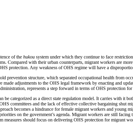
stence of the
hukou
system under which they continue to face restriction
ems. Compared with their urban counterparts, migrant workers are more 
 OHS protection. Any weakness of OHS regime will have a disproportion
d prevention structure, which separated occupational health from occupa
ature made adjustments to the OHS legal framework by enacting and updat
administration, represents a step forward in terms of OHS protection fo
e categorized as a direct state regulation model. It carries with it bo
int OHS committees and the lack of effective collective bargaining shut
pproach becomes a hindrance for female migrant workers and young mig
 priorities on the government’s agenda. Migrant workers are still facin
m measures should focus on delivering OHS protection for migrant worke