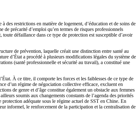
e à des restrictions en matière de logement, d’éducation et de soins de
rme de précarité d’emploi qu’en termes de risques professionnels
t, toute défaillance dans ce type de protection est susceptible d’avoir
cture de prévention, laquelle créait une distinction entre santé au
slature d’État a procédé à plusieurs modifications légales du système de
ations (santé professionnelle et sécurité au travail), a constitué une
tat. À ce titre, il comporte les forces et les faiblesses de ce type de
ence d’un régime de négociation collective efficace, excluent en
inctions de genre et d’âge constitue également un obstacle aux femmes
r ailleurs soumis aux changements constants de l’agenda des priorités
une protection adéquate sous le régime actuel de SST en Chine. En
ur informel, le renforcement de la participation et la centralisation de