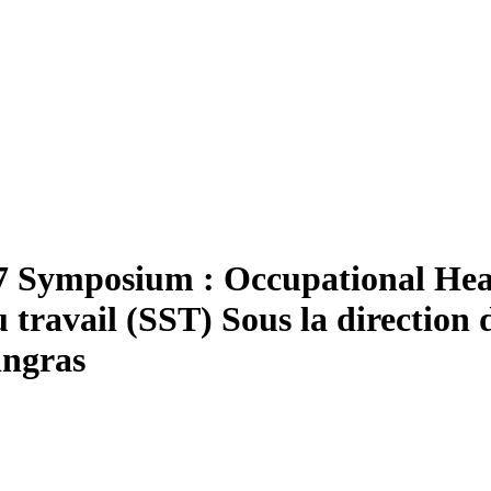
17
Symposium :
O
ccupational He
u travail (SST)
Sous la direction
ingras