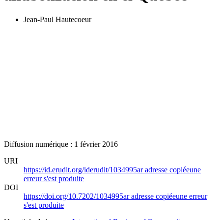
Jean-Paul Hautecoeur
Diffusion numérique : 1 février 2016
URI
https://id.erudit.org/iderudit/1034995ar
adresse copiée
une
erreur s'est produite
DOI
https://doi.org/10.7202/1034995ar
adresse copiée
une erreur
s'est produite