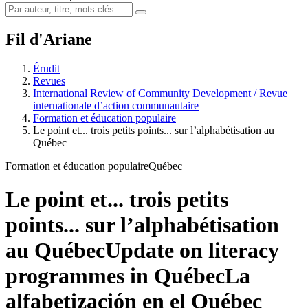
Fil d'Ariane
Érudit
Revues
International Review of Community Development / Revue
internationale d’action communautaire
Formation et éducation populaire
Le point et... trois petits points... sur l’alphabétisation au
Québec
Formation et éducation populaire
Québec
Le point et... trois petits
points... sur l’alphabétisation
au Québec
Update on literacy
programmes in Québec
La
alfabetización en el Québec