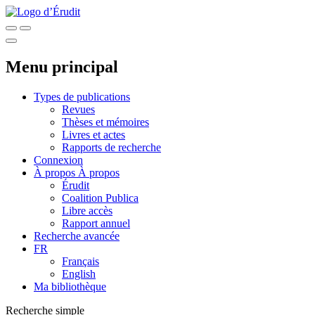
Menu principal
Types de publications
Revues
Thèses et mémoires
Livres et actes
Rapports de recherche
Connexion
À propos
À propos
Érudit
Coalition Publica
Libre accès
Rapport annuel
Recherche avancée
FR
Français
English
Ma bibliothèque
Recherche simple