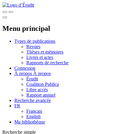
Menu principal
Types de publications
Revues
Thèses et mémoires
Livres et actes
Rapports de recherche
Connexion
À propos
À propos
Érudit
Coalition Publica
Libre accès
Rapport annuel
Recherche avancée
FR
Français
English
Ma bibliothèque
Recherche simple