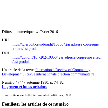
Diffusion numérique : 4 février 2016
URI
https://id.erudit.org/iderudit/1035042ar
adresse copiée
une
erreur s'est produite
DOI
https://doi.org/10.7202/1035042ar
adresse copiée
une erreur
s'est produite
Un article de la revue
International Review of Community
Development / Revue internationale d’action communautaire
Numéro 4 (44), automne 1980
, p. 74–82
Logement et luttes urbaines
Tous droits réservés © Lien social et Politiques, 1980
Feuilleter les articles de ce numéro