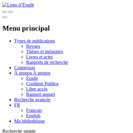
Menu principal
Types de publications
Revues
Thèses et mémoires
Livres et actes
Rapports de recherche
Connexion
À propos
À propos
Érudit
Coalition Publica
Libre accès
Rapport annuel
Recherche avancée
FR
Français
English
Ma bibliothèque
Recherche simple