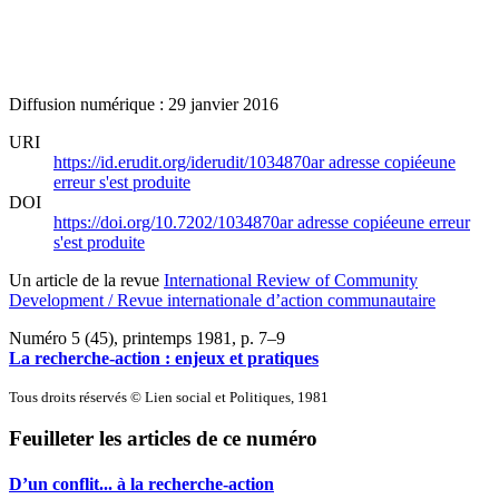
Diffusion numérique : 29 janvier 2016
URI
https://id.erudit.org/iderudit/1034870ar
adresse copiée
une
erreur s'est produite
DOI
https://doi.org/10.7202/1034870ar
adresse copiée
une erreur
s'est produite
Un article de la revue
International Review of Community
Development / Revue internationale d’action communautaire
Numéro 5 (45), printemps 1981
, p. 7–9
La recherche-action : enjeux et pratiques
Tous droits réservés © Lien social et Politiques, 1981
Feuilleter les articles de ce numéro
D’un conflit... à la recherche-action