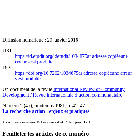
Diffusion numérique : 29 janvier 2016
URI
https://id.erudit.org/iderudit/1034875ar
adresse copiée
une
erreur s'est produite
DOI
https://doi.org/10.7202/1034875ar
adresse copiée
une erreur
s'est produite
Un document de la revue
International Review of Community
Development / Revue internationale d’action communautaire
Numéro 5 (45), printemps 1981
, p. 45–47
La recherche-action : enjeux et pratiques
Tous droits réservés © Lien social et Politiques, 1981
Feuilleter les articles de ce numéro