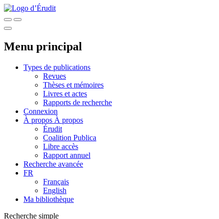
Menu principal
Types de publications
Revues
Thèses et mémoires
Livres et actes
Rapports de recherche
Connexion
À propos
À propos
Érudit
Coalition Publica
Libre accès
Rapport annuel
Recherche avancée
FR
Français
English
Ma bibliothèque
Recherche simple