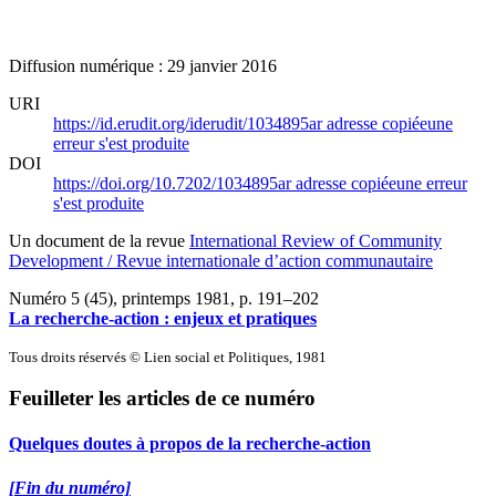
Diffusion numérique : 29 janvier 2016
URI
https://id.erudit.org/iderudit/1034895ar
adresse copiée
une
erreur s'est produite
DOI
https://doi.org/10.7202/1034895ar
adresse copiée
une erreur
s'est produite
Un document de la revue
International Review of Community
Development / Revue internationale d’action communautaire
Numéro 5 (45), printemps 1981
, p. 191–202
La recherche-action : enjeux et pratiques
Tous droits réservés © Lien social et Politiques, 1981
Feuilleter les articles de ce numéro
Quelques doutes à propos de la recherche-action
[Fin du numéro]