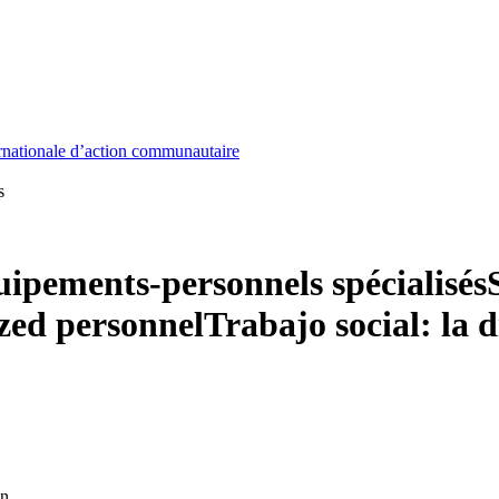
nationale d’action communautaire
s
quipements-personnels spécialisés
zed personnel
Trabajo social: la d
on