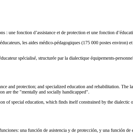
ns : une fonction d’assistance et de protection et une fonction d’éducati
rs éducateurs, les aides médico-pédagogiques (175 000 postes environ) e
d’éducateur spécialisé, structurée par la dialectique équipements-personne
ce and protection; and specialized education and rehabilitation. The la
ion are the "mentally and socially handicapped".
ssion of special education, which finds itself constrained by the dialect
funciones: una función de asistencia y de protección, y una función de 