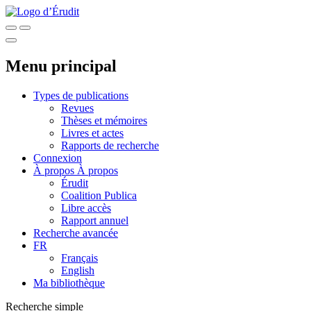
Menu principal
Types de publications
Revues
Thèses et mémoires
Livres et actes
Rapports de recherche
Connexion
À propos
À propos
Érudit
Coalition Publica
Libre accès
Rapport annuel
Recherche avancée
FR
Français
English
Ma bibliothèque
Recherche simple