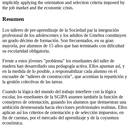
implicitly applying the orientation and selection criteria imposed by
the job market and the economic crisis.
Resumen
Los talleres de pre-aprendizaje de la Sociedad par la integración
profesional de los adolescentes y los adultos de Ginebra constituyen
un grado décimo de formación. Son frecuentados, en su gran
mayoría, por alumnos de 15 años que han terminado con dificultad
su escolaridad obligatoria.
Frente a estos jóvenes "problema" los enseñantes del taller de
madera han desarrollado una pedagogía activa. Ellos apuntan así, y
en la medida de lo posible, a responsabilizar cada alumno en el
encuadre de "talleres de construcción", que acentúan la repartición y
la gestión colectivas de las tareas.
Cuando la lógica del mundo del trabajo interfiere con la lógica
escolar, los enseñantes de la SGIPA asumen también la función de
consejeros de orientación, guiando los alumnos que demuestran una
ambición desmesurada hacia elecciones profesionales realistas. Ellos
aplican así los criterios de orientación y de selección impuestos, en
fin de cuentas, por el mercado del aprendizaje y de la coyuntura
económica.