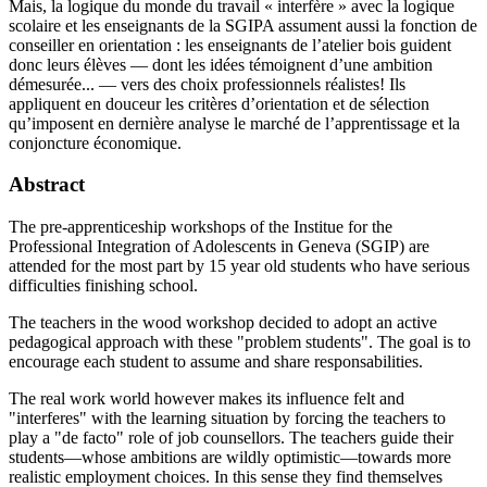
Mais, la logique du monde du travail « interfère » avec la logique
scolaire et les enseignants de la SGIPA assument aussi la fonction de
conseiller en orientation : les enseignants de l’atelier bois guident
donc leurs élèves — dont les idées témoignent d’une ambition
démesurée... — vers des choix professionnels réalistes! Ils
appliquent en douceur les critères d’orientation et de sélection
qu’imposent en dernière analyse le marché de l’apprentissage et la
conjoncture économique.
Abstract
The pre-apprenticeship workshops of the Institue for the
Professional Integration of Adolescents in Geneva (SGIP) are
attended for the most part by 15 year old students who have serious
difficulties finishing school.
The teachers in the wood workshop decided to adopt an active
pedagogical approach with these "problem students". The goal is to
encourage each student to assume and share responsabilities.
The real work world however makes its influence felt and
"interferes" with the learning situation by forcing the teachers to
play a "de facto" role of job counsellors. The teachers guide their
students—whose ambitions are wildly optimistic—towards more
realistic employment choices. In this sense they find themselves