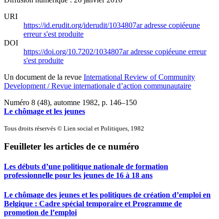
URI
https://id.erudit.org/iderudit/1034807ar
adresse copiée
une
erreur s'est produite
DOI
https://doi.org/10.7202/1034807ar
adresse copiée
une erreur
s'est produite
Un document de la revue
International Review of Community
Development / Revue internationale d’action communautaire
Numéro 8 (48), automne 1982
, p. 146–150
Le chômage et les jeunes
Tous droits réservés © Lien social et Politiques, 1982
Feuilleter les articles de ce numéro
Les débuts d’une politique nationale de formation
professionnelle pour les jeunes de 16 à 18 ans
Le chômage des jeunes et les politiques de création d’emploi en
Belgique : Cadre spécial temporaire et Programme de
promotion de l’emploi