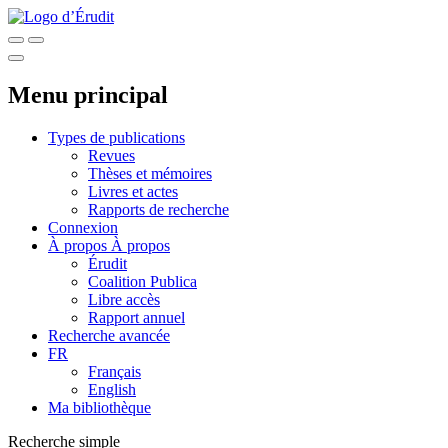
Menu principal
Types de publications
Revues
Thèses et mémoires
Livres et actes
Rapports de recherche
Connexion
À propos
À propos
Érudit
Coalition Publica
Libre accès
Rapport annuel
Recherche avancée
FR
Français
English
Ma bibliothèque
Recherche simple