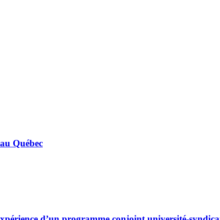
on au Québec
l’expérience d’un programme conjoint université-syndica