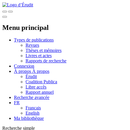
Menu principal
Types de publications
Revues
Thèses et mémoires
Livres et actes
Rapports de recherche
Connexion
À propos
À propos
Érudit
Coalition Publica
Libre accès
Rapport annuel
Recherche avancée
FR
Français
English
Ma bibliothèque
Recherche simple