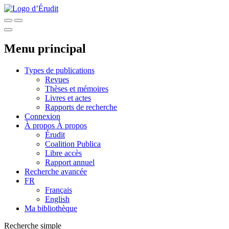
Menu principal
Types de publications
Revues
Thèses et mémoires
Livres et actes
Rapports de recherche
Connexion
À propos
À propos
Érudit
Coalition Publica
Libre accès
Rapport annuel
Recherche avancée
FR
Français
English
Ma bibliothèque
Recherche simple