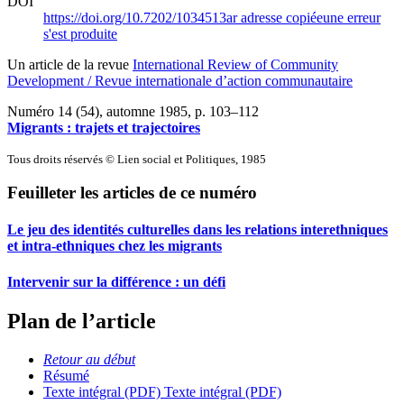
DOI
https://doi.org/10.7202/1034513ar
adresse copiée
une erreur
s'est produite
Un article de la revue
International Review of Community
Development / Revue internationale d’action communautaire
Numéro 14 (54), automne 1985
, p. 103–112
Migrants : trajets et trajectoires
Tous droits réservés © Lien social et Politiques, 1985
Feuilleter les articles de ce numéro
Le jeu des identités culturelles dans les relations interethniques
et intra-ethniques chez les migrants
Intervenir sur la différence : un défi
Plan de l’article
Retour au début
Résumé
Texte intégral (PDF)
Texte intégral (PDF)