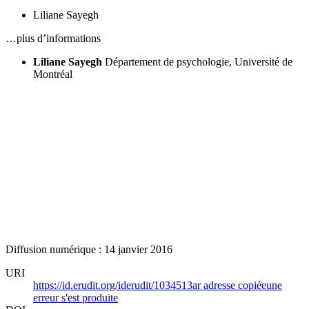
Liliane Sayegh
…plus d’informations
Liliane Sayegh
Département de psychologie, Université de
Montréal
Diffusion numérique : 14 janvier 2016
URI
https://id.erudit.org/iderudit/1034513ar
adresse copiée
une
erreur s'est produite