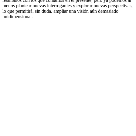
resultados con los que contamos en el presente, pero ya podemos al
menos plantear nuevas interrogantes y explorar nuevas perspectivas,
lo que permitirá, sin duda, ampliar una visión aún demasiado
unidimensional.