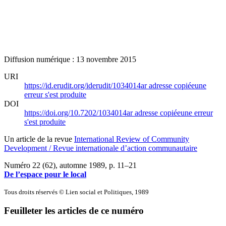
Diffusion numérique : 13 novembre 2015
URI
https://id.erudit.org/iderudit/1034014ar
adresse copiée
une
erreur s'est produite
DOI
https://doi.org/10.7202/1034014ar
adresse copiée
une erreur
s'est produite
Un article de la revue
International Review of Community
Development / Revue internationale d’action communautaire
Numéro 22 (62), automne 1989
, p. 11–21
De l’espace pour le local
Tous droits réservés © Lien social et Politiques, 1989
Feuilleter les articles de ce numéro