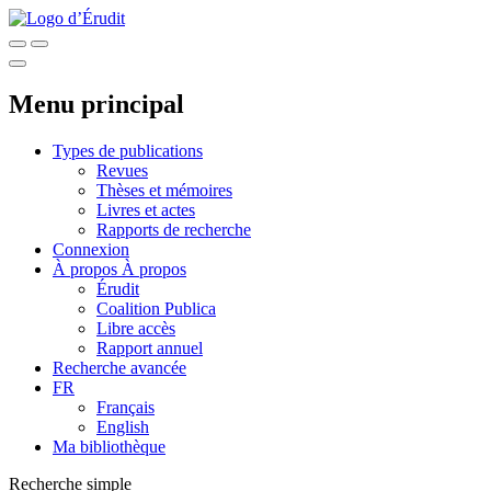
Menu principal
Types de publications
Revues
Thèses et mémoires
Livres et actes
Rapports de recherche
Connexion
À propos
À propos
Érudit
Coalition Publica
Libre accès
Rapport annuel
Recherche avancée
FR
Français
English
Ma bibliothèque
Recherche simple