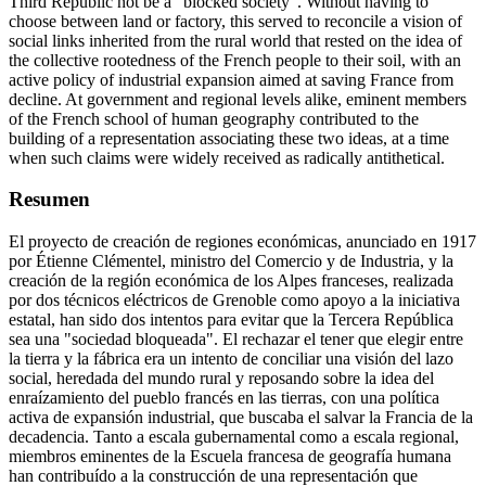
Third Republic not be a "blocked society". Without having to
choose between land or factory, this served to reconcile a vision of
social links inherited from the rural world that rested on the idea of
the collective rootedness of the French people to their soil, with an
active policy of industrial expansion aimed at saving France from
decline. At government and regional levels alike, eminent members
of the French school of human geography contributed to the
building of a representation associating these two ideas, at a time
when such claims were widely received as radically antithetical.
Resumen
El proyecto de creación de regiones económicas, anunciado en 1917
por Étienne Clémentel, ministro del Comercio y de Industria, y la
creación de la región económica de los Alpes franceses, realizada
por dos técnicos eléctricos de Grenoble como apoyo a la iniciativa
estatal, han sido dos intentos para evitar que la Tercera República
sea una "sociedad bloqueada". El rechazar el tener que elegir entre
la tierra y la fábrica era un intento de conciliar una visión del lazo
social, heredada del mundo rural y reposando sobre la idea del
enraízamiento del pueblo francés en las tierras, con una política
activa de expansión industrial, que buscaba el salvar la Francia de la
decadencia. Tanto a escala gubernamental como a escala regional,
miembros eminentes de la Escuela francesa de geografía humana
han contribuído a la construcción de una representación que