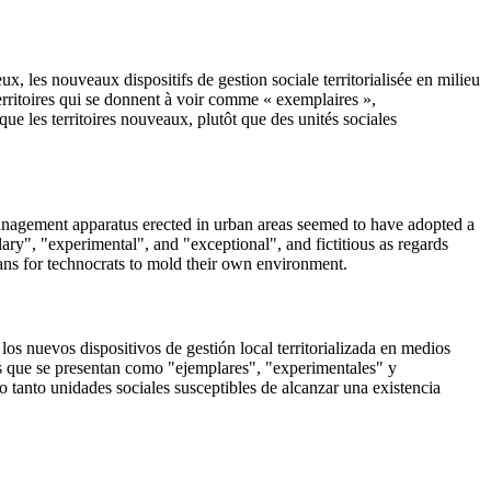
x, les nouveaux dispositifs de gestion sociale territorialisée en milieu
erritoires qui se donnent à voir comme « exemplaires »,
que les territoires nouveaux, plutôt que des unités sociales
 management apparatus erected in urban areas seemed to have adopted a
lary", "experimental", and "exceptional", and fictitious as regards
means for technocrats to mold their own environment.
los nuevos dispositivos de gestión local territorializada en medios
os que se presentan como "ejemplares", "experimentales" y
no tanto unidades sociales susceptibles de alcanzar una existencia