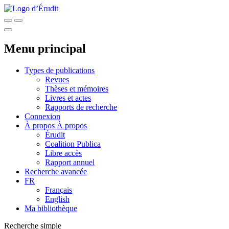
Menu principal
Types de publications
Revues
Thèses et mémoires
Livres et actes
Rapports de recherche
Connexion
À propos
À propos
Érudit
Coalition Publica
Libre accès
Rapport annuel
Recherche avancée
FR
Français
English
Ma bibliothèque
Recherche simple