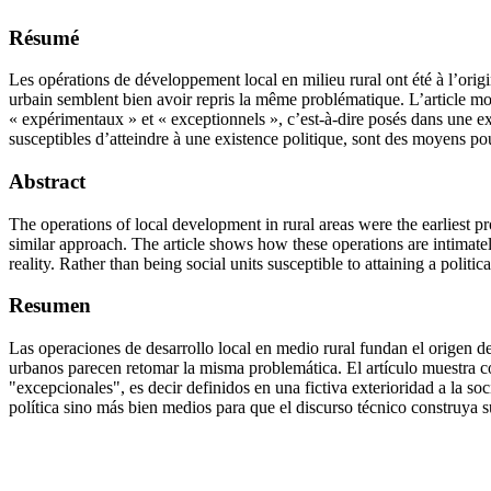
Résumé
Les opérations de développement local en milieu rural ont été à l’origin
urbain semblent bien avoir repris la même problématique. L’article mo
« expérimentaux » et « exceptionnels », c’est-à-dire posés dans une exté
susceptibles d’atteindre à une existence politique, sont des moyens po
Abstract
The operations of local development in rural areas were the earliest 
similar approach. The article shows how these operations are intimately
reality. Rather than being social units susceptible to attaining a poli
Resumen
Las operaciones de desarrollo local en medio rural fundan el origen de 
urbanos parecen retomar la misma problemática. El artículo muestra c
"excepcionales", es decir definidos en una fictiva exterioridad a la so
política sino más bien medios para que el discurso técnico construya s