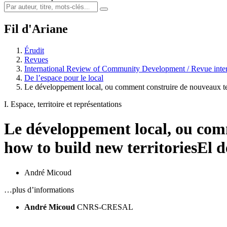
Fil d'Ariane
Érudit
Revues
International Review of Community Development / Revue inter
De l’espace pour le local
Le développement local, ou comment construire de nouveaux ter
I. Espace, territoire et représentations
Le développement local, ou comm
how to build new territories
El d
André Micoud
…plus d’informations
André Micoud
CNRS-CRESAL