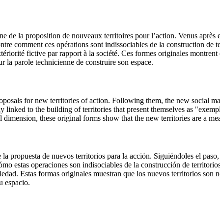
e de la proposition de nouveaux territoires pour l’action. Venus après eu
ntre comment ces opérations sont indissociables de la construction de t
riorité fictive par rapport à la société. Ces formes originales montrent 
ur la parole technicienne de construire son espace.
proposals for new territories of action. Following them, the new social
 linked to the building of territories that present themselves as "exemp
tical dimension, these original forms show that the new territories are a 
la propuesta de nuevos territorios para la acción. Siguiéndoles el paso, 
ómo estas operaciones son indisociables de la construcción de territori
ciedad. Estas formas originales muestran que los nuevos territorios son 
u espacio.